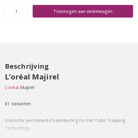
L'oréal
Toevoegen aan winkelwagen
Majirel
aantal
Beschrijving
L’oréal Majirel
L’oréal
Majirel
81 Varianten
Iconische permanente haarkleuring nu met Odor Trapping
Technology .