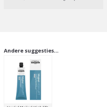
MENGVERHOUDING 1:1,5
De Majirel crème wordt gebruikt in een mengsel. Een tube
van 60 ml wordt gemengd met 90 ml L’Oréal Professionnel
20 volume (6%) Oxidant om tot 2 kleurhoogtes te
verhelderen. Om tot 3 kleurhoogtes te verhelderen, gebruik
L’Oréal Professionnel 30 volume (9%) Oxidant. Om te
verhelderen tot 1,5 kleurhoogtes, gebruik de L’Oréal
Professionnel 12,5 volume (3,75%) Oxidant.
Andere suggesties…
2. TOEPASSEN EN UITSPOELEN
• Met een penseel toepassen op droog, ongewassen haar.
• Begin met het toepassen op de aanzet.
• Voldoende product op de aanzet toepassen voor een
uitstekende dekking van de witte haren.
• Totale inwerktijd: 35 minuten
• De inwerktijd begint aan het einde van het toepassen op de
aanzet.