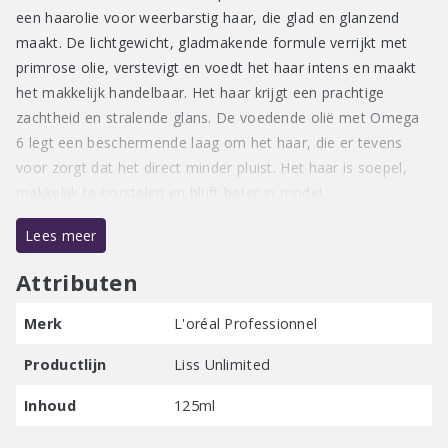
een haarolie voor weerbarstig haar, die glad en glanzend
maakt. De lichtgewicht, gladmakende formule verrijkt met
primrose olie, verstevigt en voedt het haar intens en maakt
het makkelijk handelbaar. Het haar krijgt een prachtige
zachtheid en stralende glans. De voedende olië met Omega
6 legt een beschermende laag om het haar, die er tevens
voor zorgt dat het direct minder pluist. Het haar is soepel,
makkelijk te borstelen en blijft beter in model.
Lees meer
Gebruiksaanwijzing:
Stap 1. Breng de haarolie aan op de handpalmen en warm de
Attributen
olie eerst kort op door de handen tegen elkaar te wrijven.
Stap 2. Breng de olie geleidelijk aan op de lengtes en punten
Merk
L'oréal Professionnel
van droog of handdoekdroog haar. Breng het haar zoals
Productlijn
Liss Unlimited
gewenst in model.
Stap 3. Gebruik voor een optimaal resultaat ook de Liss
Inhoud
125ml
Unlimited Shampoo, Conditioner en/of het Haarmasker.
Deze producten zijn op elkaar afgestemd voor een