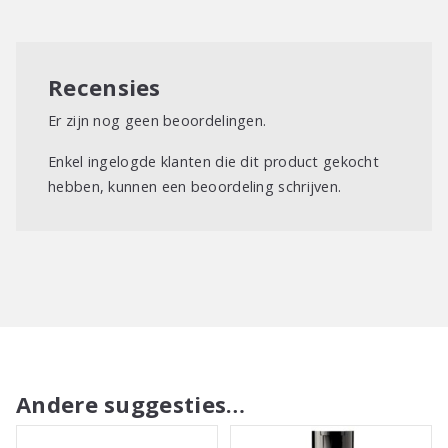
langdurige gladheid en anti-frizz-bescherming.
Resultaat
Recensies
Het haar is klaar om te borstelen en en ziet er direct gladder,
Er zijn nog geen beoordelingen.
zachter en gezonder uit. Het stylen wordt vergemakkelijkt en
het haar is beschermd tegen frizz.
Enkel ingelogde klanten die dit product gekocht
hebben, kunnen een beoordeling schrijven.
Andere suggesties…