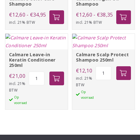
Shampoo
Shampoo
Prijsklasse:
Prijsklasse:
€
12,60
-
€
34,95
€
12,60
-
€
38,35
incl. 21% BTW
€12,60
incl. 21% BTW
€12,60
tot
tot
€34,95
€38,35
Calmare Leave-in
Calmare Scalp Protect
Keratin Conditioner
Shampoo 250ml
250ml
Calmare
€
12,10
Calmare
€
21,00
Scalp
incl. 21%
Leave-
incl. 21%
BTW
Protect
BTW
in
Op
Shampoo
Op
voorraad
Keratin
250ml
voorraad
Conditioner
aantal
250ml
aantal