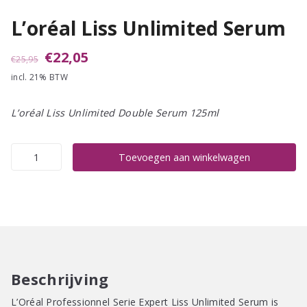
L’oréal Liss Unlimited Serum
Oorspronkelijke
Huidige
€
22,05
€
25,95
incl. 21% BTW
prijs
prijs
was:
is:
L’oréal Liss Unlimited Double Serum 125ml
€25,95.
€22,05.
L'oréal
Toevoegen aan winkelwagen
Liss
Unlimited
Serum
aantal
Beschrijving
L’Oréal Professionnel Serie Expert Liss Unlimited Serum is