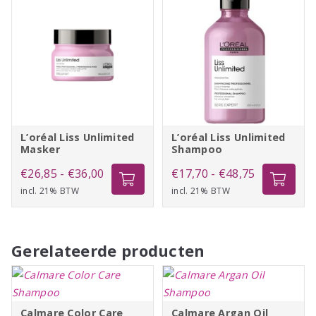
L’oréal Liss Unlimited
L’oréal Liss Unlimited
Masker
Shampoo
Prijsklasse:
Prijsklasse:
€
26,85
-
€
36,00
€
17,70
-
€
48,75
incl. 21% BTW
€26,85
incl. 21% BTW
€17,70
tot
tot
€36,00
€48,75
Gerelateerde producten
Calmare Color Care
Calmare Argan Oil