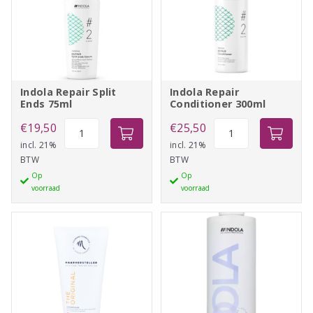
Indola Repair Split
Indola Repair
Ends 75ml
Conditioner 300ml
Indola
Indola
€
19,50
€
25,50
Repair
Repair
incl. 21%
incl. 21%
BTW
BTW
Split
Conditioner
Op
Op
Ends
300ml
voorraad
voorraad
75ml
aantal
aantal