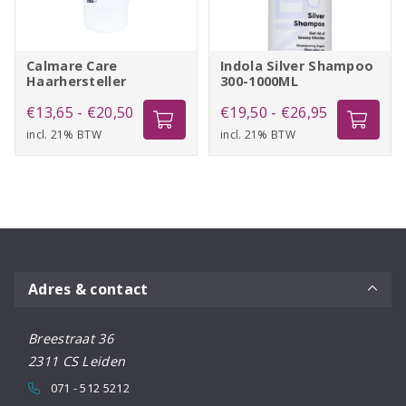
Calmare Care
Indola Silver Shampoo
Haarhersteller
300-1000ML
Prijsklasse:
Prijsklasse:
€
13,65
-
€
20,50
€
19,50
-
€
26,95
incl. 21% BTW
€13,65
incl. 21% BTW
€19,50
tot
tot
€20,50
€26,95
Adres & contact
Breestraat 36
2311 CS Leiden
071 - 512 5212