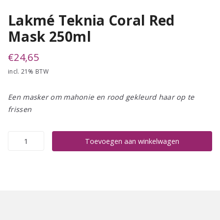
Lakmé Teknia Coral Red
Mask 250ml
€
24,65
incl. 21% BTW
Een masker om mahonie en rood gekleurd haar op te
frissen
Lakmé
Toevoegen aan winkelwagen
Teknia
Coral
Red
Mask
250ml
aantal