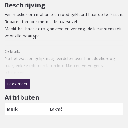
Beschrijving
Een masker om mahonie en rood gekleurd haar op te frissen.
Repareert en beschermt de haarvezel.
Maakt het haar extra glanzend en verlengt de kleurintensiteit.
Voor alle haartype.
Gebruik:
Na het wassen gelijkmatig verdelen over handdoekdroog
haar, enkele minuten laten intrekken en vervolgens
uitspoelen
Lees meer
Veganistische formule / Vrij van parabenen / Zonder
minerale olie
Attributen
Merk
Lakmé