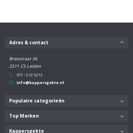
Foam
150ML
200ml
aantal
aantal
Adres & contact
Breestraat 36
2311 CS Leiden
071 - 512 5212
info@kappersgekte.nl
Populaire categorieën
Top Merken
Kappersgekte