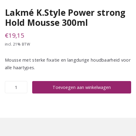
Lakmé K.Style Power strong
Hold Mousse 300ml
€
19,15
incl. 21% BTW
Mousse met sterke fixatie en langdurige houdbaarheid voor
alle haartypes.
Lakmé
Toevoegen aan winkelwagen
K.Style
Power
strong
Hold
Mousse
300ml