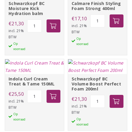
Schwarzkopf BC
Calmare Finish Styling
Moisture Kick
Foam Strong 400ml
Hydration balm
Calmare
€
17,10
Schwarzkopf
€
21,30
Finish
incl. 21%
BC
incl. 21%
BTW
Styling
BTW
Moisture
Op
Foam
Op
voorraad
Kick
Strong
voorraad
Hydration
400ml
balm
aantal
aantal
Indola Curl Cream
Schwarzkopf BC
Treat & Tame 150ML
Volume Boost Perfect
Foam 200ml
Indola
€
25,50
Schwarzkopf
€
21,30
Curl
incl. 21%
BC
incl. 21%
BTW
Cream
BTW
Volume
Op
Treat
Op
voorraad
Boost
&
voorraad
Perfect
Tame