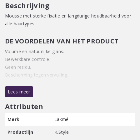
aantal
Beschrijving
Mousse met sterke fixatie en langdurige houdbaarheid voor
alle haartypes.
DE VOORDELEN VAN HET PRODUCT
Volume en natuurlijke glans.
Bewerkbare controle.
Geen residu.
Bescherming tegen vervuiling.
UV-bescherming.
Lees meer
HOUDFACTOR:
Attributen
3
Merk
Lakmé
GEUR:
Productlijn
K.Style
Houtachtige groene geur met subtiele muskusnoten.