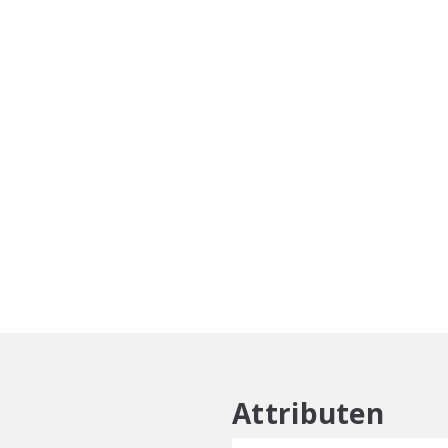
Body
Shaper
Volume
Cream
250ml
aantal
Attributen