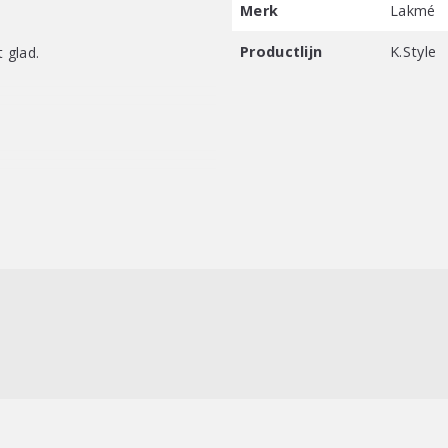
Merk
Lakmé
Productlijn
K.Style
 glad.