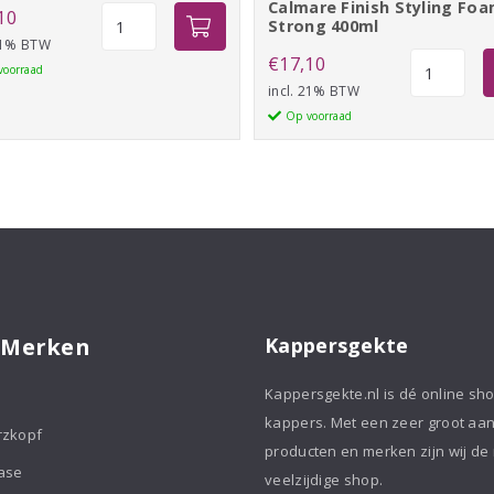
Calmare Finish Styling Fo
Schwarzkopf
10
Strong 400ml
Osis+
 21% BTW
Calmare
€
17,10
Flexwax
voorraad
Finish
incl. 21% BTW
aantal
Styling
Op voorraad
Foam
Strong
400ml
aantal
 Merken
Kappersgekte
Kappersgekte.nl is dé online sh
kappers. Met een zeer groot aa
rzkopf
producten en merken zijn wij de
ase
veelzijdige shop.