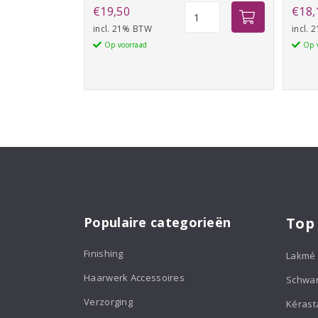
Schwarzkopf
€
19,50
€
18,
Osis+
incl. 21% BTW
incl.
Mess
Op voorraad
Op 
Up
aantal
Populaire categorieën
Top
Finishing
Lakmé
Haarwerk Accessoires
Schwa
Verzorging
Kérast