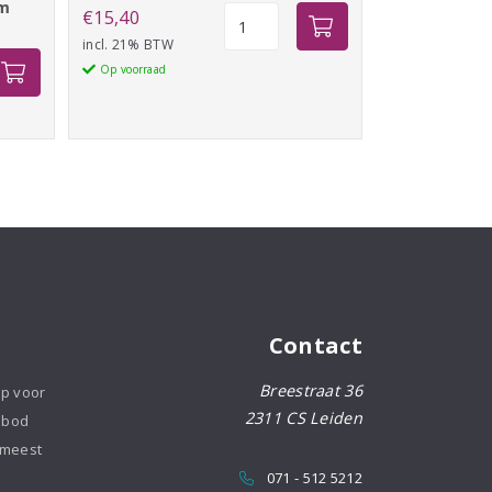
am
Calmare
€
15,40
Lagune
incl. 21% BTW
125ml
Op voorraad
aantal
Contact
Breestraat 36
op voor
2311 CS Leiden
nbod
 meest
071 - 512 5212