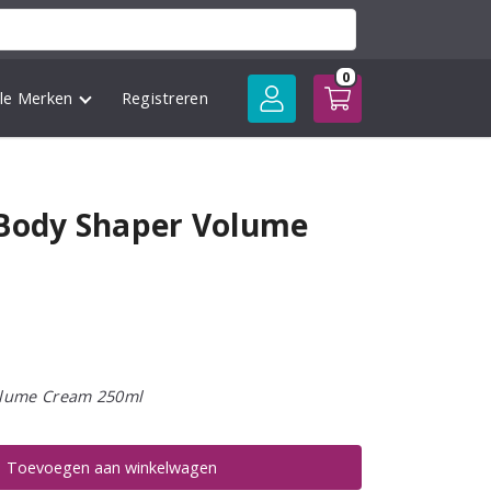
0
lle Merken
Registreren
 Body Shaper Volume
olume Cream 250ml
Toevoegen aan winkelwagen