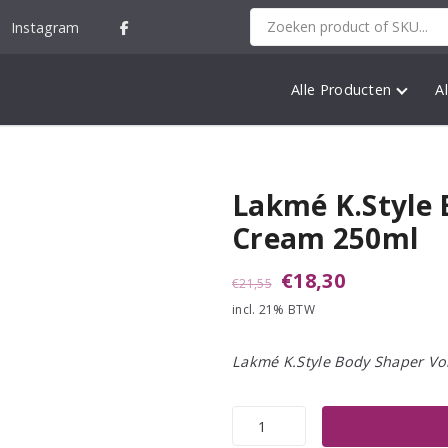
Instagram
Alle Producten
A
Lakmé K.Style
Cream 250ml
Oorspronkelijke
Huidige
€
18,30
€
21,55
incl. 21% BTW
prijs
prijs
was:
is:
Lakmé K.Style Body Shaper V
€21,55.
€18,30.
Lakmé
K.Style