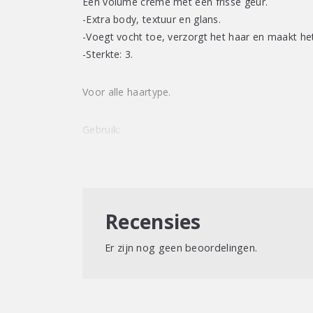
Een volume crème met een frisse geur.
-Extra body, textuur en glans.
-Voegt vocht toe, verzorgt het haar en maakt het
-Sterkte: 3.
Voor alle haartype.
Gebruik:
Aanbrengen op droog of vochtig haar.
Recensies
Er zijn nog geen beoordelingen.