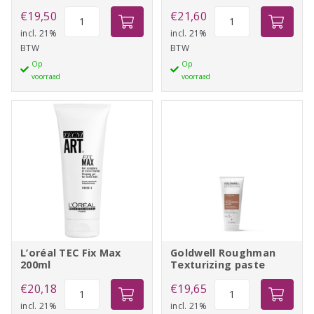
Schwarzkopf
L'oréal
€
19,50
€
21,60
Osis+
TEC
incl. 21%
incl. 21%
BTW
BTW
Thrill
Volume
Op
Op
aantal
Lift
voorraad
voorraad
250ml
aantal
L’oréal TEC Fix Max
Goldwell Roughman
200ml
Texturizing paste
L'oréal
Goldwell
€
20,18
€
19,65
TEC
Roughman
incl. 21%
incl. 21%