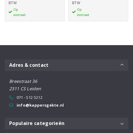
BTW
BTW
Fix
Texturizing
Op
Op
Max
paste
voorraad
voorraad
200ml
aantal
aantal
Adres & contact
Breestraat 36
2311 CS Leiden
071 - 512 5212
info@kappersgekte.nl
Populaire categorieën