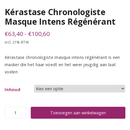
Kérastase Chronologiste
Masque Intens Régénérant
Prijsklasse:
€
63,40
-
€
100,60
incl. 21% BTW
€63,40
tot
Kèrastase chronologiste masque intens régénérant is een
€100,60
masker die het haar voedt en het weer jeugdig aan laat
voelen
Inhoud
Kérastase
Toevoegen aan winkelwagen
Chronologiste
Masque