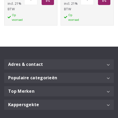
BC
BC
incl. 21%
incl. 21%
BTW
BTW
Moisture
Color
Op
Op
Kick
Freeze
voorraad
voorraad
Treatment
Treatment
200ml
200ml
aantal
aantal
Adres & contact
Populaire categorieën
Top Merken
Kappersgekte