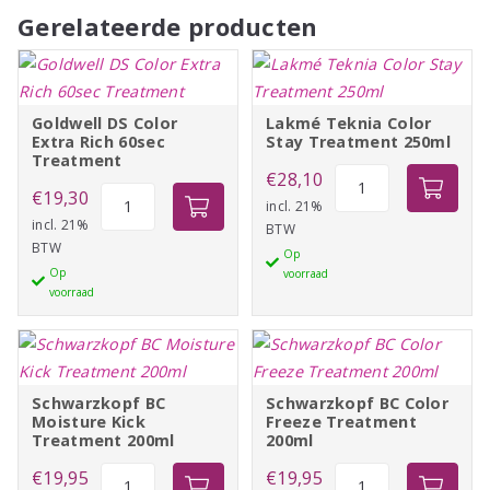
Gerelateerde producten
Goldwell DS Color
Lakmé Teknia Color
Extra Rich 60sec
Stay Treatment 250ml
Treatment
Lakmé
€
28,10
Goldwell
€
19,30
Teknia
incl. 21%
DS
incl. 21%
BTW
Color
BTW
Color
Op
Stay
Op
voorraad
Extra
Treatment
voorraad
Rich
250ml
60sec
aantal
Treatment
aantal
Schwarzkopf BC
Schwarzkopf BC Color
Moisture Kick
Freeze Treatment
Treatment 200ml
200ml
Schwarzkopf
Schwarzkopf
€
19,95
€
19,95