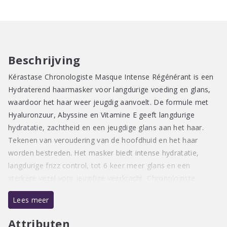
Intens
Régénérant
aantal
Beschrijving
Kérastase Chronologiste Masque Intense Régénérant is een
Hydraterend haarmasker voor langdurige voeding en glans,
waardoor het haar weer jeugdig aanvoelt. De formule met
Hyaluronzuur, Abyssine en Vitamine E geeft langdurige
hydratatie, zachtheid en een jeugdige glans aan het haar.
Tekenen van veroudering van de hoofdhuid en het haar
worden bestreden. Het masker biedt intense hydratatie,
langdurige frizz control, tot 6 keer meer glans en een
sterkere vezel voor jeugdige veerkracht. Chronologiste
Masque Intense Régénérant is een luxe zintuiglijke ervaring,
Lees meer
doordrenkt met de verslavende Chronologiste-geur van
Theeroos, Licht Hout en Musk.
Attributen