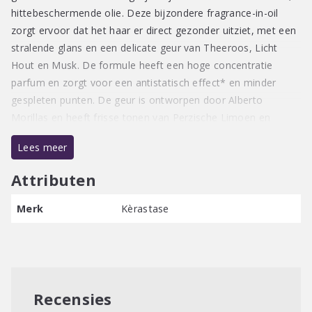
hittebeschermende olie. Deze bijzondere fragrance-in-oil
zorgt ervoor dat het haar er direct gezonder uitziet, met een
stralende glans en een delicate geur van Theeroos, Licht
Hout en Musk. De formule heeft een hoge concentratie
parfum en zorgt voor een antistatisch effect* en minder
gespleten punten. De geur is ontworpen door Alberto
Morillas en heeft frisse tonen van Perzische Limoen en
Groene Tulp, afgewisseld met rijke Magnolia, Theeroos en
Lees meer
basisnoten van Ceder en Musk.
Attributen
Merk
Kèrastase
Recensies