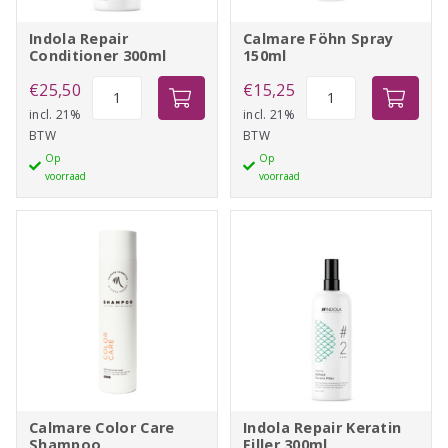
Indola Repair
Calmare Föhn Spray
Conditioner 300ml
150ml
Indola
Calmare
€
25,50
€
15,25
Repair
Föhn
incl. 21%
incl. 21%
BTW
BTW
Conditioner
Spray
Op
Op
300ml
150ml
voorraad
voorraad
aantal
aantal
Calmare Color Care
Indola Repair Keratin
Shampoo
Filler 300ml