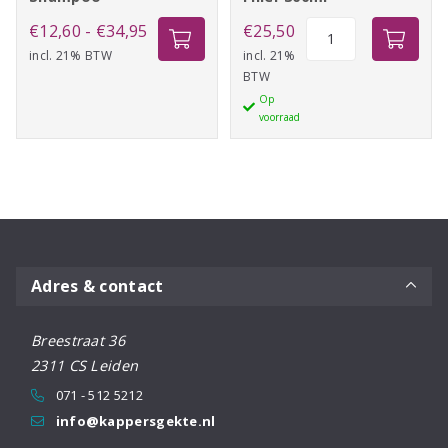
Prijsklasse:
Indola
€
12,60
-
€
34,95
€
25,50
Repair
incl. 21% BTW
€12,60
incl. 21%
BTW
Keratin
tot
Op
Filler
€34,95
voorraad
300ml
aantal
Adres & contact
Breestraat 36
2311 CS Leiden
071 - 512 5212
info@kappersgekte.nl