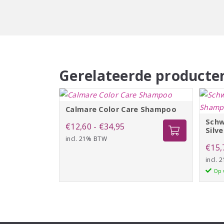
Gerelateerde producte
Calmare Color Care Shampoo
Schw
Prijsklasse:
€
12,60
-
€
34,95
Silv
incl. 21% BTW
€12,60
€
15,
tot
incl.
€34,95
Op 