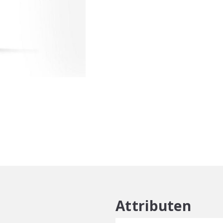
Ultra
Volume
Shampoo
250ml
aantal
Attributen