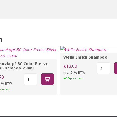
n
Wella Enrich Shampoo
arzkopf BC Color Freeze
Wella
€
18,00
er Shampoo 250ml
Enrich
incl. 21% BTW
Schwarzkopf
70
Shampoo
Op voorraad
BC
 21% BTW
aantal
Color
voorraad
Freeze
Silver
Shampoo
250ml