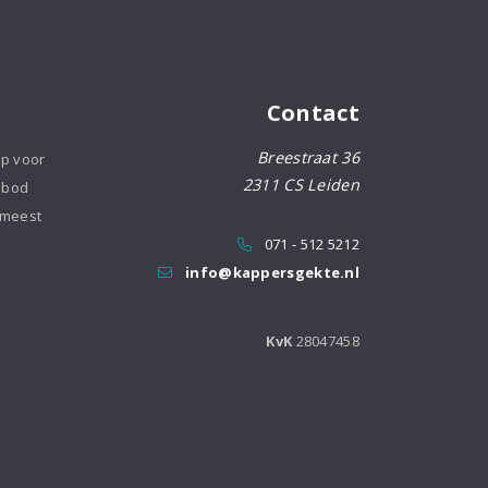
Contact
Breestraat 36
op voor
2311 CS Leiden
nbod
 meest
071 - 512 5212
info@kappersgekte.nl
KvK
28047458