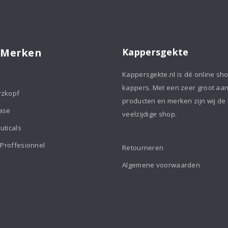
aantal
 Merken
Kappersgekte
Kappersgekte.nl is dé online sh
kappers. Met een zeer groot aa
rzkopf
producten en merken zijn wij de
ase
veelzijdige shop.
uticals
 Proffesionnel
Retourneren
Algemene voorwaarden