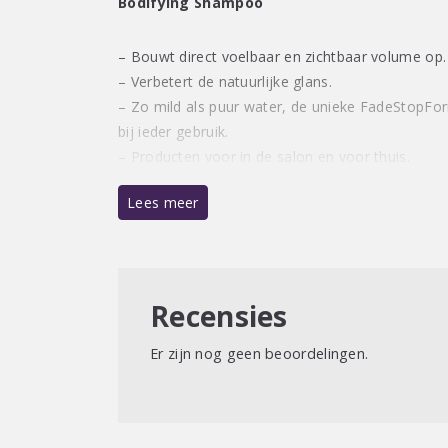
Bodifying Shampoo
– Bouwt direct voelbaar en zichtbaar volume op.
– Verbetert de natuurlijke glans.
– Zo mild als puur water, de unieke FadeStopFor
bij ieder gebruik.
– Producten voor in de salon en voor thuis.
Lees meer
Recensies
Er zijn nog geen beoordelingen.