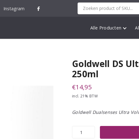
Instagram
Alle Producten
A
Goldwell DS U
250ml
€
14,95
incl. 21% BTW
Goldwell Dualsenses Ultra Vo
Goldwell
DS