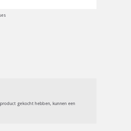
l
ses
t product gekocht hebben, kunnen een