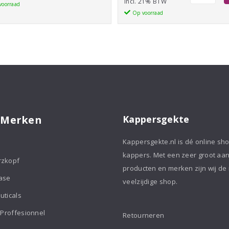
Finish
incl. 21% BTW
Spray
voorraad
Smooth
Op voorraad
150ml
Serum
aantal
200ml
aantal
 Merken
Kappersgekte
Kappersgekte.nl is dé online sh
kappers. Met een zeer groot aa
rzkopf
producten en merken zijn wij de
ase
veelzijdige shop.
uticals
 Proffesionnel
Retourneren