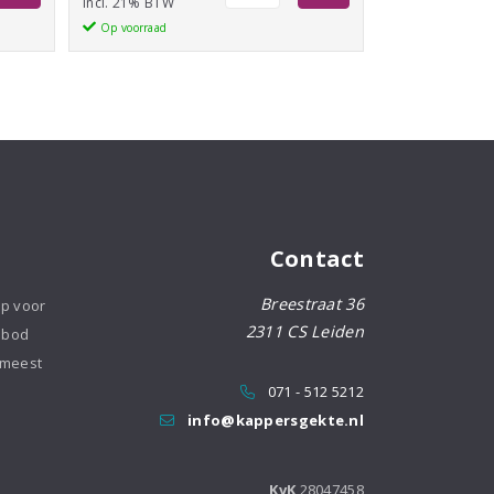
Scalp
incl. 21% BTW
Protect
Op voorraad
Shampoo
250ml
aantal
Contact
Breestraat 36
op voor
2311 CS Leiden
nbod
 meest
071 - 512 5212
info@kappersgekte.nl
KvK
28047458