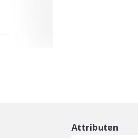
Repair
Spray
150ml
aantal
Attributen