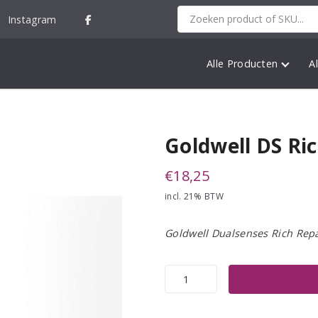
Instagram
Alle Producten
A
Goldwell DS Ri
€
18,25
incl. 21% BTW
Goldwell Dualsenses Rich Rep
Goldwell
DS
Rich