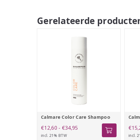
Gerelateerde producte
Calmare Color Care Shampoo
Calm
Prijsklasse:
€
12,60
-
€
34,95
€
15,
incl. 21% BTW
€12,60
incl.