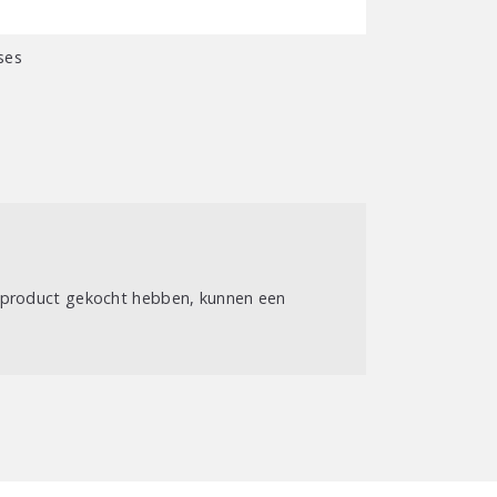
l
ses
t product gekocht hebben, kunnen een