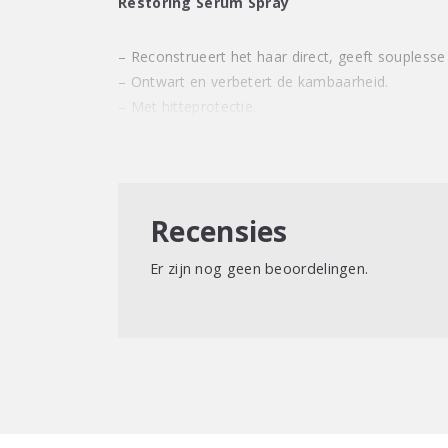
Restoring Serum Spray
– Reconstrueert het haar direct, geeft souplesse
– Ontwart en verbetert de kambaarheid.
– Met hitteprotectie.
Recensies
Er zijn nog geen beoordelingen.