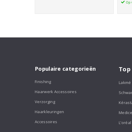
Op 
tot
€34,95
Populaire categorieën
Top
Finishing
Lakmé
Haarwerk Accessoires
Schwa
Verzorging
Kérast
Haarkleuringen
Medice
Accessoires
L’oréal