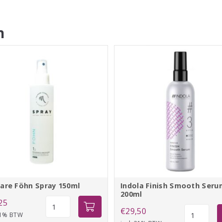
n
are Föhn Spray 150ml
Indola Finish Smooth Seru
200ml
Calmare
25
Indola
€
29,50
Föhn
 21% BTW