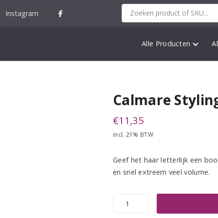
Instagram
Alle Producten
A
Calmare Stylin
€
11,35
incl. 21% BTW
Geef het haar letterlijk een bo
en snel extreem veel volume.
Calmare
Styling