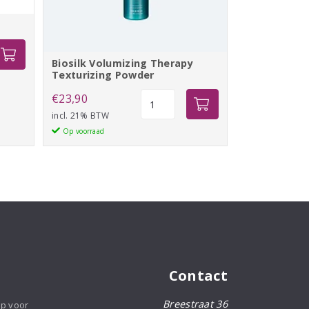
Biosilk Volumizing Therapy
Texturizing Powder
Biosilk
€
23,90
Volumizing
incl. 21% BTW
Therapy
Op voorraad
Texturizing
Powder
aantal
Contact
Breestraat 36
op voor