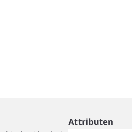
Boost
10g
aantal
Attributen