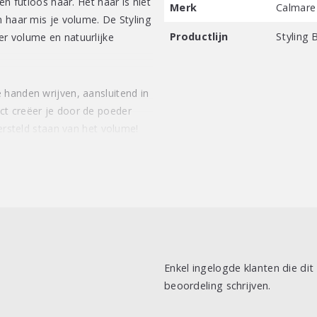
en futloos haar. Het haar is niet
Merk
Calmare
n haar mis je volume. De Styling
Productlijn
Styling 
r volume en natuurlijke
 handen wrijven, aansluitend in
ct creëer je door de poeder
versteld staan van het volume!
Enkel ingelogde klanten die di
beoordeling schrijven.