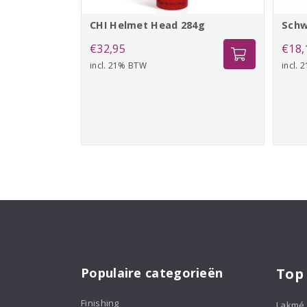
CHI Helmet Head 284g
Schw
€
32,95
€
18,
incl. 21% BTW
incl.
Populaire categorieën
Top
Finishing
Lakmé