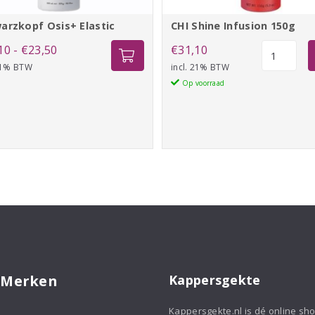
arzkopf Osis+ Elastic
CHI Shine Infusion 150g
Prijsklasse:
CHI
10
-
€
23,50
€
31,10
Shine
 21% BTW
€18,10
incl. 21% BTW
Infusion
Op voorraad
tot
150g
€23,50
aantal
 Merken
Kappersgekte
Kappersgekte.nl is dé online sh