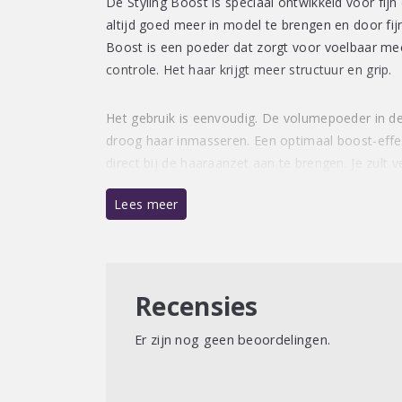
De Styling Boost is speciaal ontwikkeld voor fijn 
altijd goed meer in model te brengen en door fij
Boost is een poeder dat zorgt voor voelbaar mee
controle. Het haar krijgt meer structuur en grip.
Het gebruik is eenvoudig. De volumepoeder in de
droog haar inmasseren. Een optimaal boost-effe
direct bij de haaraanzet aan te brengen. Je zult 
Lees meer
Recensies
Er zijn nog geen beoordelingen.