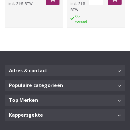
Repair
incl. 21% BTW
€12,60
incl. 21%
BTW
Conditioner
tot
Op
300ml
€34,95
voorraad
aantal
Adres & contact
Populaire categorieën
Top Merken
Kappersgekte