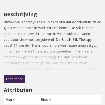
Beschrijving
BioSilk Silk Therapy is een uniek serum dat de structuur en de
glans van het haar herstelt én beschermt. De silk kan drie
keer het eigen gewicht aan vocht vasthouden en werkt
daardoor sterk vochtregulerend. De Biosilk Silk Therapy
bevat 17 van de 19 aminozuren die van nature aanwezig zijn
in het haar: herstelt beschadigde gedeeltes in het haar en
creëert een gladde schubbenlaag. De zijde voorkomt
beschadiging door het gebruik van stylingtools, zoals
stijltangen, krultangen en föhns. BioSilk Silk Therapy serum
voorkomt en repareert gespleten haarpunten en geeft het
Lees meer
haar een prachtige glans.
Attributen
Merk
Biosilk