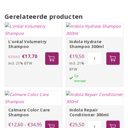
Gerelateerde producten
L’oréal Volumetry
Indola Hydrate
Shampoo
Shampoo 300ml
Oorspronkelijke
Huidige
Indola
€
17,70
€
19,50
€
20,50
Hydrate
incl. 21% BTW
prijs
prijs
incl. 21%
BTW
Shampoo
was:
is:
Op
300ml
€20,50.
€17,70.
voorraad
aantal
Calmare Color Care
Indola Repair
Shampoo
Conditioner 300ml
Prijsklasse:
Indola
€
12,60
-
€
34,95
€
25,50