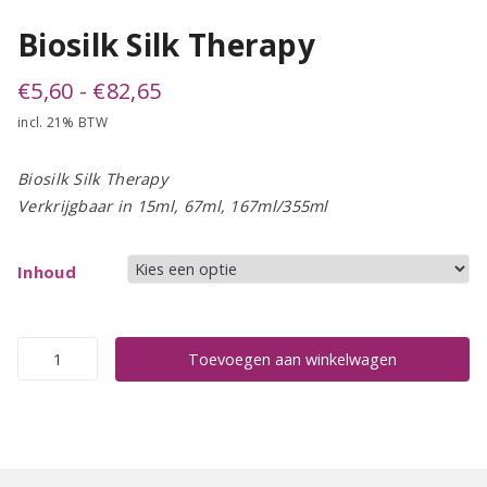
Biosilk Silk Therapy
Prijsklasse:
€
5,60
-
€
82,65
incl. 21% BTW
€5,60
tot
Biosilk Silk Therapy
€82,65
Verkrijgbaar in 15ml, 67ml, 167ml/355ml
Inhoud
Biosilk
Toevoegen aan winkelwagen
Silk
Therapy
aantal