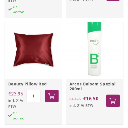
BTW
Purple
Op
was:
is:
aantal
voorraad
€19,25.
€16,50.
Beauty Pillow Red
Arcos Balsam Spezial
200ml
Beauty
€
23,95
Oorspronkelijke
Huidige
€
16,50
€
19,25
Pillow
incl. 21%
incl. 21% BTW
prijs
prijs
BTW
Red
Op
was:
is:
aantal
voorraad
€19,25.
€16,50.