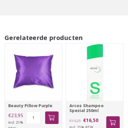
bijpassende Beauty Pillow te vinden.
Wasadvies 40℃, drogen in de droogmachine toegestaan.
Gerelateerde producten
Beauty Pillow Purple
Arcos Shampoo
Spezial 250ml
Beauty
€
23,95
Oorspronkelijke
Huidige
€
16,50
€
19,25
Pillow
incl. 21%
incl. 21% BTW
prijs
prijs