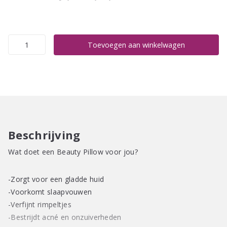
Beauty
Toevoegen aan winkelwagen
Pillow
Forest
Green
aantal
Beschrijving
Wat doet een Beauty Pillow voor jou?
-Zorgt voor een gladde huid
-Voorkomt slaapvouwen
-Verfijnt rimpeltjes
-Bestrijdt acné en onzuiverheden