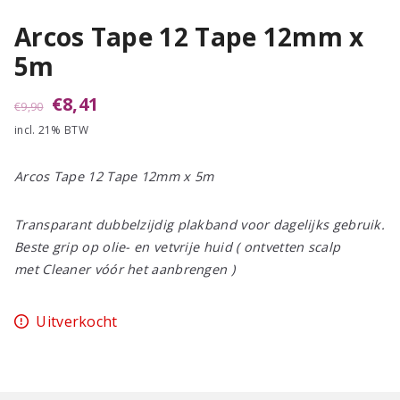
Arcos Tape 12 Tape 12mm x
5m
Oorspronkelijke
Huidige
€
8,41
€
9,90
incl. 21% BTW
prijs
prijs
was:
is:
Arcos Tape 12 Tape 12mm x 5m
€9,90.
€8,41.
Transparant dubbelzijdig plakband voor dagelijks gebruik.
Beste grip op olie- en vetvrije huid ( ontvetten scalp
met Cleaner vóór het aanbrengen )
Uitverkocht