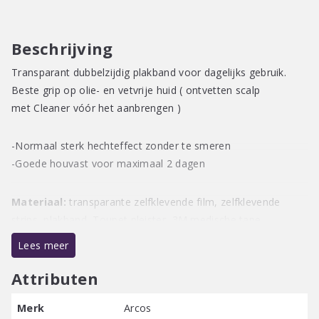
Beschrijving
Transparant dubbelzijdig plakband voor dagelijks gebruik.
Beste grip op olie- en vetvrije huid ( ontvetten scalp
met Cleaner vóór het aanbrengen )
-Normaal sterk hechteffect zonder te smeren
-Goede houvast voor maximaal 2 dagen
Materiaal:
transparante zelfklevende film, zelfklevende
strips, plakband, Toupet pleister, 3M medische tape
Lees meer
Afmetingen:
1,2 cm x 5 m
Attributen
Hoeveelheid:
1 rol
Merk
Arcos