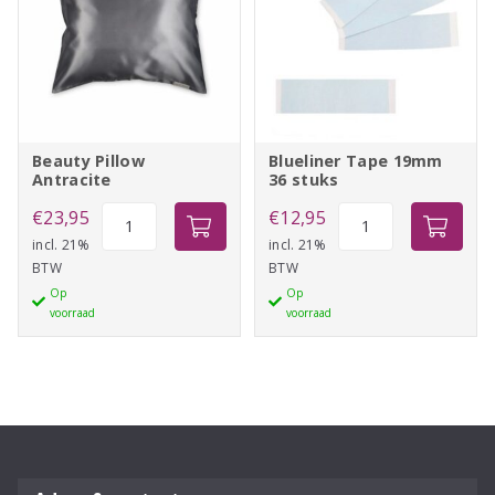
Beauty Pillow
Blueliner Tape 19mm
Antracite
36 stuks
Beauty
Blueliner
€
23,95
€
12,95
Pillow
Tape
incl. 21%
incl. 21%
BTW
BTW
Antracite
19mm
Op
Op
aantal
36
voorraad
voorraad
stuks
aantal