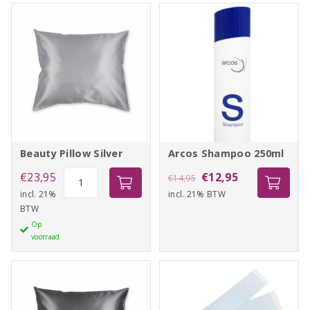
Beauty Pillow Silver
Arcos Shampoo 250ml
Beauty
Oorspronkelijke
Huidige
€
23,95
€
12,95
€
14,95
Pillow
incl. 21%
incl. 21% BTW
prijs
prijs
BTW
Silver
was:
is:
Op
aantal
€14,95.
€12,95.
voorraad