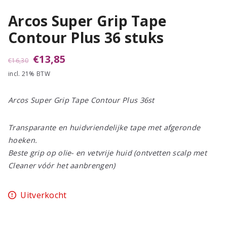
Arcos Super Grip Tape
Contour Plus 36 stuks
Oorspronkelijke
Huidige
€
13,85
€
16,30
incl. 21% BTW
prijs
prijs
was:
is:
Arcos Super Grip Tape Contour Plus 36st
€16,30.
€13,85.
Transparante en huidvriendelijke tape met afgeronde
hoeken.
Beste grip op olie- en vetvrije huid (ontvetten scalp met
Cleaner vóór het aanbrengen)
Uitverkocht