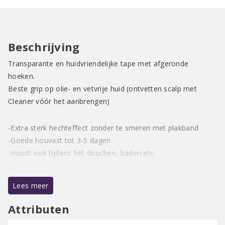
Beschrijving
Transparante en huidvriendelijke tape met afgeronde
hoeken.
Beste grip op olie- en vetvrije huid (ontvetten scalp met
Cleaner vóór het aanbrengen)
-Extra sterk hechteffect zonder te smeren met plakband
-Goede houvast tot 3-5 dagen
-Houdt ook tijdens het douchen, baden etc.
Materiaal:
transparante zelfklevende film, plakstrips,
Lees meer
plakband, toupeerpleister met plakband
Attributen
Afmetingen:
7,5 cm x 2,5 cm