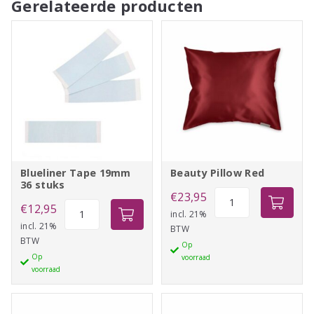
Gerelateerde producten
Blueliner Tape 19mm
Beauty Pillow Red
36 stuks
Beauty
€
23,95
Blueliner
€
12,95
Pillow
incl. 21%
Tape
incl. 21%
BTW
Red
BTW
19mm
Op
aantal
Op
voorraad
36
voorraad
stuks
aantal