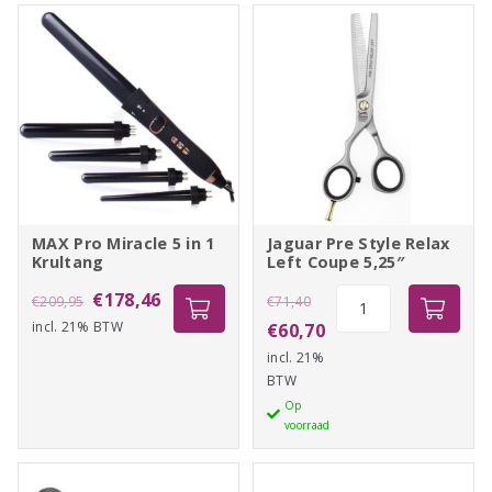
MAX Pro Miracle 5 in 1
Jaguar Pre Style Relax
Krultang
Left Coupe 5,25″
Oorspronkelijke
Huidige
Oorspronkelijke
Jaguar
€
178,46
€
209,95
€
71,40
Pre
incl. 21% BTW
prijs
prijs
prijs
Huidige
€
60,70
Style
was:
is:
incl. 21%
was:
prijs
Relax
BTW
€209,95.
€178,46.
€71,40.
is:
Left
Op
€60,70.
voorraad
Coupe
5,25"
aantal