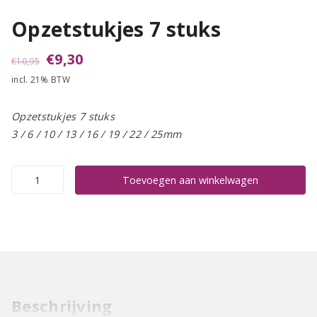
Opzetstukjes 7 stuks
Oorspronkelijke
Huidige
€
9,30
€
10,95
incl. 21% BTW
prijs
prijs
was:
is:
Opzetstukjes 7 stuks
€10,95.
€9,30.
3 / 6 / 10 / 13 / 16 / 19 / 22 / 25mm
Opzetstukjes
Toevoegen aan winkelwagen
7
stuks
aantal
Beschrijving