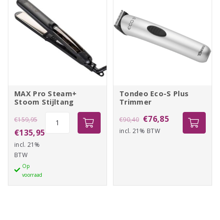
MAX Pro Steam+
Tondeo Eco-S Plus
Stoom Stijltang
Trimmer
Oorspronkelijke
MAX
Oorspronkelijke
Huidige
€
76,85
€
159,95
€
90,40
Pro
prijs
Huidige
incl. 21% BTW
prijs
prijs
€
135,95
Steam+
incl. 21%
was:
prijs
was:
is:
Stoom
BTW
€159,95.
is:
€90,40.
€76,85.
Stijltang
Op
€135,95.
voorraad
aantal