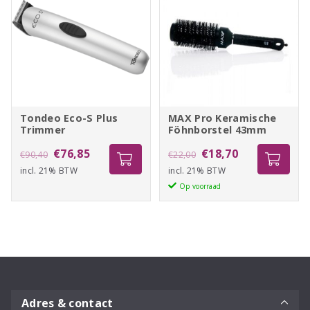
Tondeo Eco-S Plus
MAX Pro Keramische
Trimmer
Föhnborstel 43mm
Oorspronkelijke
Huidige
Oorspronkelijke
Huidige
MAX
€
76,85
€
18,70
€
90,40
€
22,00
Pro
incl. 21% BTW
prijs
prijs
incl. 21% BTW
prijs
prijs
Keramische
Op voorraad
was:
is:
was:
is:
Föhnborstel
€90,40.
€76,85.
€22,00.
€18,70.
43mm
aantal
Adres & contact