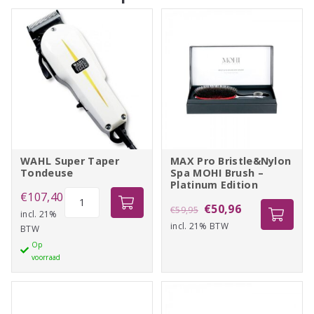
WAHL Super Taper
MAX Pro Bristle&Nylon
Tondeuse
Spa MOHI Brush –
Platinum Edition
WAHL
€
107,40
Oorspronkelijke
Huidige
€
50,96
€
59,95
Super
incl. 21%
incl. 21% BTW
prijs
prijs
BTW
Taper
Op
was:
is:
Tondeuse
voorraad
aantal
€59,95.
€50,96.