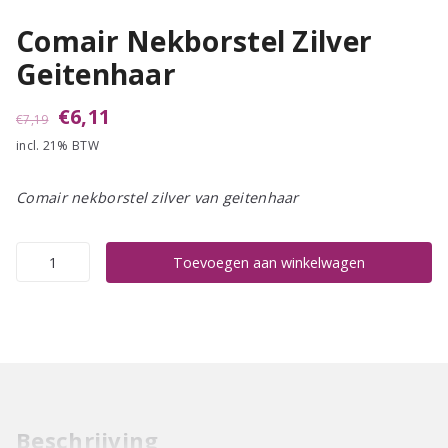
Comair Nekborstel Zilver
Geitenhaar
Oorspronkelijke
Huidige
€
6,11
€
7,19
incl. 21% BTW
prijs
prijs
was:
is:
Comair nekborstel zilver van geitenhaar
€7,19.
€6,11.
Comair
Toevoegen aan winkelwagen
Nekborstel
Zilver
Geitenhaar
aantal
Beschrijving