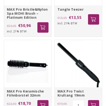
MAX Pro Bristle&Nylon
Tangle Teezer
Spa MOHI Brush –
Oorspronkelijke
Huidige
€
13,55
Platinum Edition
€
15,95
incl. 21% BTW
prijs
prijs
Oorspronkelijke
Huidige
€
50,96
€
59,95
was:
is:
incl. 21% BTW
prijs
prijs
€15,95.
€13,55.
was:
is:
€59,95.
€50,96.
MAX Pro Keramische
MAX Pro Twist
Föhnborstel 32mm
Krultang 19mm
Oorspronkelijke
Huidige
MAX
Oorspronkelijke
MAX
€
18,70
€
22,00
€
79,95