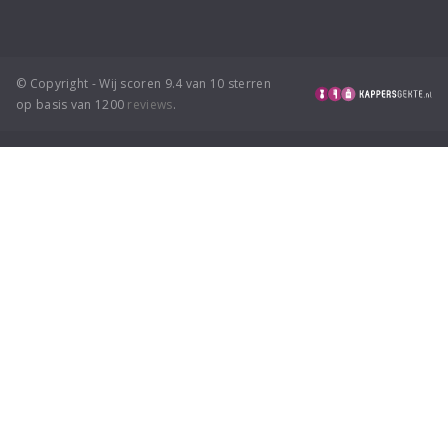
© Copyright - Wij scoren 9.4 van 10 sterren
op basis van 1200
reviews
.