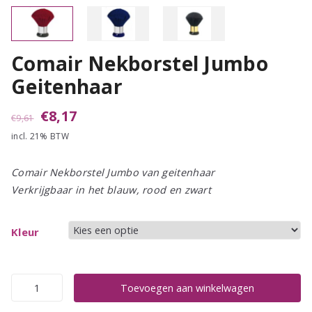
Comair Nekborstel Jumbo
Geitenhaar
Oorspronkelijke
Huidige
€
8,17
€
9,61
incl. 21% BTW
prijs
prijs
was:
is:
Comair Nekborstel Jumbo van geitenhaar
€9,61.
€8,17.
Verkrijgbaar in het blauw, rood en zwart
Kleur
Comair
Toevoegen aan winkelwagen
Nekborstel