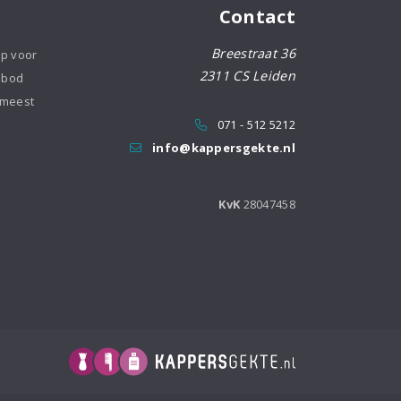
Contact
Breestraat 36
op voor
2311 CS Leiden
nbod
 meest
071 - 512 5212
info@kappersgekte.nl
KvK
28047458