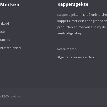
 Merken
Kappersgekte
Kappersgekte.nl is dé online sh
kappers. Met een zeer groot aa
rzkopf
producten en merken zijn wij de
ase
veelzijdige shop.
uticals
 Proffesionnel
Retourneren
Algemene voorwaarden
an 1200
reviews
.