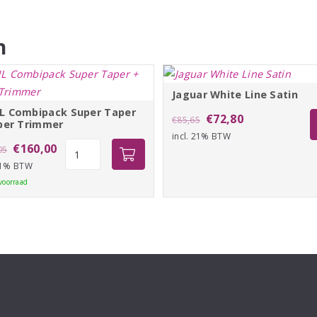
n
Jaguar White Line Satin
 Combipack Super Taper
Oorspronkelijke
Huidige
€
72,80
€
85,65
per Trimmer
incl. 21% BTW
prijs
prijs
Oorspronkelijke
Huidige
WAHL
€
160,00
05
was:
is:
Combipack
 21% BTW
prijs
prijs
€85,65.
€72,80.
Super
voorraad
was:
is:
Taper
€168,05.
€160,00.
+
Super
Trimmer
aantal