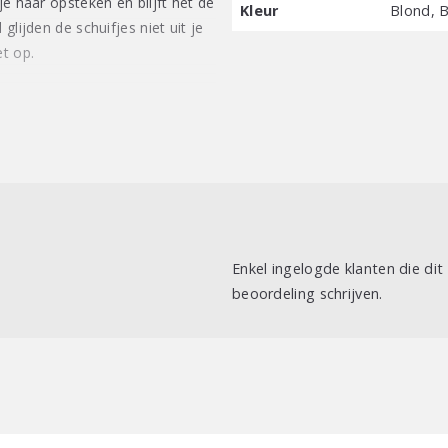
je haar opsteken en blijft het de
Kleur
Blond, B
glijden de schuifjes niet uit je
et op.
Enkel ingelogde klanten die di
beoordeling schrijven.