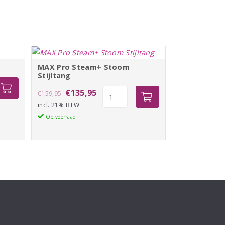
MAX Pro Steam+ Stoom
Stijltang
Oorspronkelijke
Huidige
MAX
€
135,95
€
159,95
Pro
incl. 21% BTW
prijs
prijs
Steam+
Op voorraad
was:
is:
Stoom
€159,95.
€135,95.
Stijltang
aantal