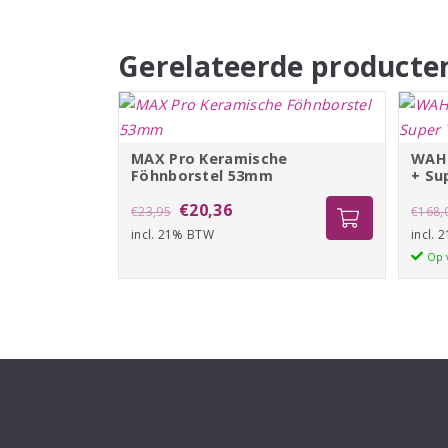
Gerelateerde producte
MAX Pro Keramische
WAHL
Föhnborstel 53mm
+ Su
Oorspronkelijke
Huidige
€
20,36
€
23,95
€
168,
incl. 21% BTW
prijs
prijs
incl.
Op 
was:
is:
€23,95.
€20,36.