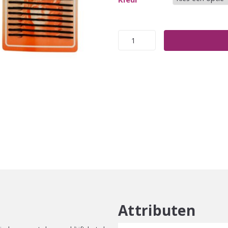
Invisible
Schuifspeldjes
Lang
65
mm
–
8
Stuks
aantal
Attributen