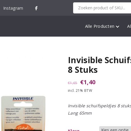
Instagram
Alle Producten
A
Invisible Schui
8 Stuks
Oorspronkelijke
Huidige
€
1,40
€
1,65
incl. 21% BTW
prijs
prijs
was:
is:
Invisible schuifspeldjes 8 stuk
€1,65.
€1,40.
Lang 65mm
Kleur