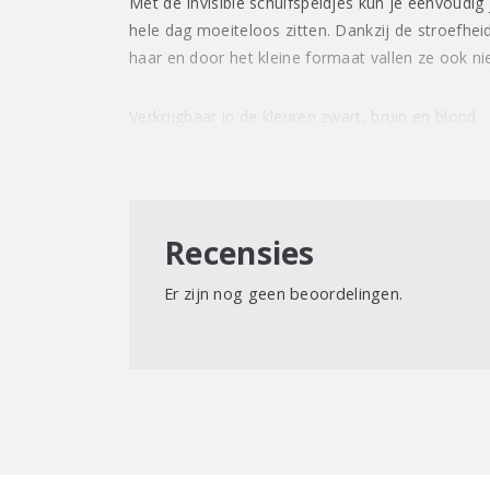
Met de Invisible schuifspeldjes kun je eenvoudig 
hele dag moeiteloos zitten. Dankzij de stroefheid 
haar en door het kleine formaat vallen ze ook ni
Verkrijgbaar in de kleuren zwart, bruin en blond.
Recensies
Er zijn nog geen beoordelingen.