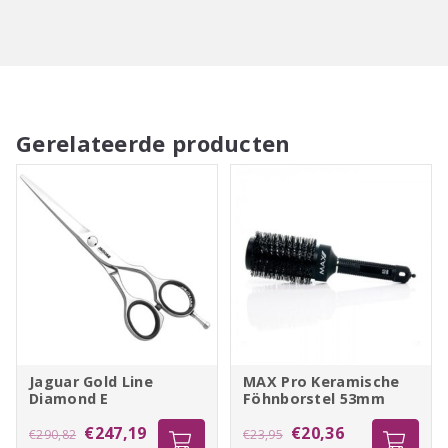
Gerelateerde producten
Jaguar Gold Line
MAX Pro Keramische
Diamond E
Föhnborstel 53mm
Oorspronkelijke
Huidige
Oorspronkelijke
Huidige
€
247,19
€
20,36
€
290,82
€
23,95