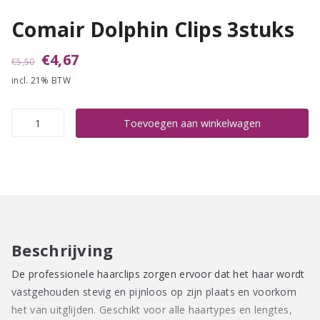
Comair Dolphin Clips 3stuks
Oorspronkelijke
Huidige
€
4,67
€
5,50
incl. 21% BTW
prijs
prijs
was:
is:
Comair
Toevoegen aan winkelwagen
€5,50.
€4,67.
Dolphin
Clips
3stuks
aantal
Beschrijving
De professionele haarclips zorgen ervoor dat het haar wordt
vastgehouden stevig en pijnloos op zijn plaats en voorkom
het van uitglijden. Geschikt voor alle haartypes en lengtes,