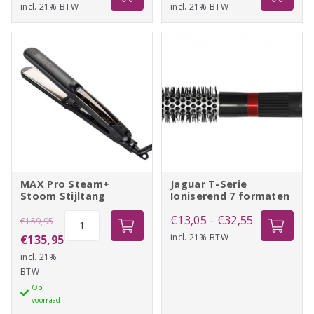
incl. 21% BTW
prijs
prijs
incl. 21% BTW
prijs
prijs
was:
is:
was:
is:
€290,82.
€247,19.
€23,95.
€20,36.
MAX Pro Steam+
Jaguar T-Serie
Stoom Stijltang
Ioniserend 7 formaten
Oorspronkelijke
MAX
Prijsklasse:
€
13,05
-
€
32,55
€
159,95
Pro
prijs
Huidige
incl. 21% BTW
€13,05
€
135,95
Steam+
incl. 21%
was:
prijs
tot
Stoom
BTW
€159,95.
is:
€32,55
Stijltang
Op
€135,95.
voorraad
aantal