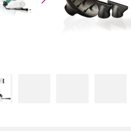
GA.MA
Classic
2200W
Föhn
aantal