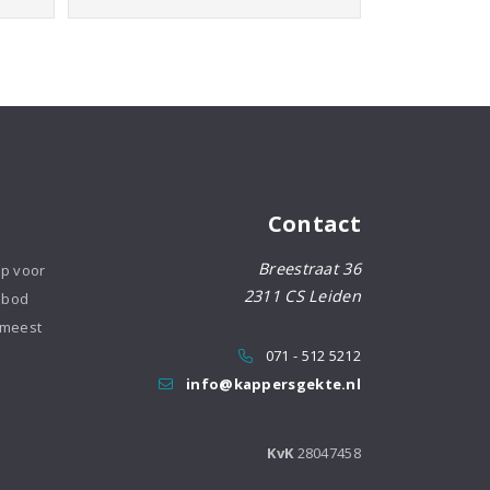
Contact
Breestraat 36
op voor
2311 CS Leiden
nbod
 meest
071 - 512 5212
info@kappersgekte.nl
KvK
28047458