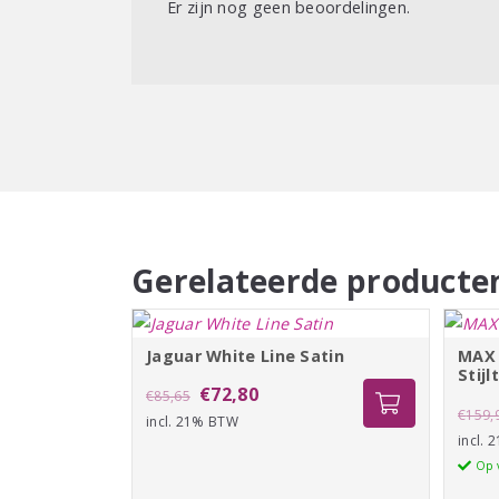
Er zijn nog geen beoordelingen.
Gerelateerde producte
Jaguar White Line Satin
MAX 
Stijl
Oorspronkelijke
Huidige
€
72,80
€
85,65
€
159,
incl. 21% BTW
prijs
prijs
incl.
was:
is:
Op 
€85,65.
€72,80.