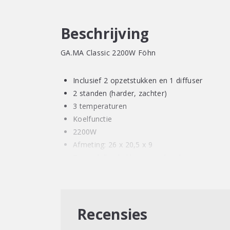
Beschrijving
GA.MA Classic 2200W Föhn
Inclusief 2 opzetstukken en 1 diffuser
2 standen (harder, zachter)
3 temperaturen
Koelfunctie
2200W
Afmeting: 26 x 20,5 x 9
7 verschillende kleuren verkrijgbaar
Recensies