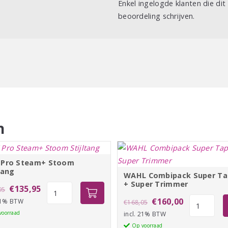
Enkel ingelogde klanten die di
beoordeling schrijven.
n
Pro Steam+ Stoom
tang
WAHL Combipack Super Ta
+ Super Trimmer
Oorspronkelijke
Huidige
MAX
€
135,95
95
Pro
Oorspronkelijke
Huidige
WAHL
€
160,00
 21% BTW
prijs
prijs
€
168,05
Steam+
Combipack
voorraad
incl. 21% BTW
prijs
prijs
was:
is:
Stoom
Super
Op voorraad