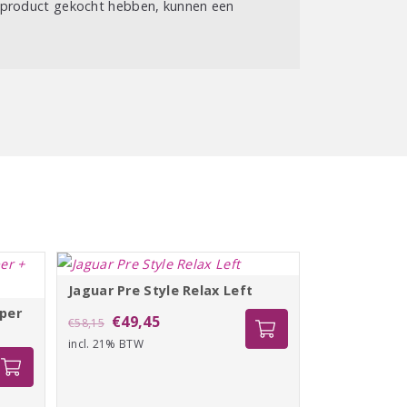
t product gekocht hebben, kunnen een
Jaguar Pre Style Relax Left
per
Oorspronkelijke
Huidige
€
49,45
€
58,15
incl. 21% BTW
prijs
prijs
was:
is:
€58,15.
€49,45.