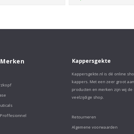
was:
is:
€159,95.
€135,95.
Stijltang
Taper
€168,05.
€160,00.
aantal
+
Super
Trimmer
aantal
 Merken
Kappersgekte
Kappersgekte.nl is dé online sh
kappers. Met een zeer groot aa
rzkopf
producten en merken zijn wij de
ase
veelzijdige shop.
uticals
 Proffesionnel
Retourneren
Algemene voorwaarden