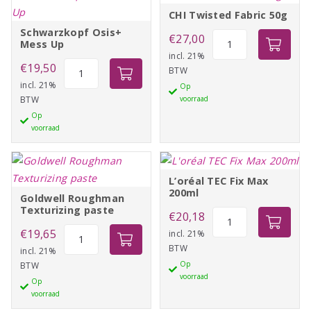
CHI Twisted Fabric 50g
Schwarzkopf Osis+
CHI
€
27,00
Mess Up
Twisted
incl. 21%
Schwarzkopf
€
19,50
BTW
Fabric
Osis+
incl. 21%
Op
50g
BTW
voorraad
Mess
aantal
Op
Up
voorraad
aantal
L’oréal TEC Fix Max
200ml
Goldwell Roughman
Texturizing paste
L'oréal
€
20,18
Goldwell
TEC
€
19,65
incl. 21%
BTW
Roughman
Fix
incl. 21%
Op
BTW
Texturizing
Max
voorraad
Op
paste
200ml
voorraad
aantal
aantal