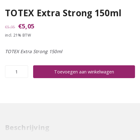
TOTEX Extra Strong 150ml
Oorspronkelijke
Huidige
€
5,05
€
5,95
incl. 21% BTW
prijs
prijs
was:
is:
TOTEX Extra Strong 150ml
€5,95.
€5,05.
TOTEX
Toevoegen aan winkelwagen
Extra
Strong
150ml
aantal
Beschrijving