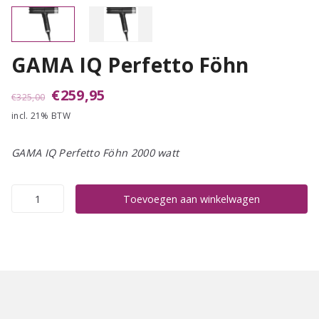
GAMA IQ Perfetto Föhn
Oorspronkelijke
Huidige
€
259,95
€
325,00
incl. 21% BTW
prijs
prijs
was:
is:
GAMA IQ Perfetto Föhn 2000 watt
€325,00.
€259,95.
GAMA
Toevoegen aan winkelwagen
IQ
Perfetto
Föhn
aantal