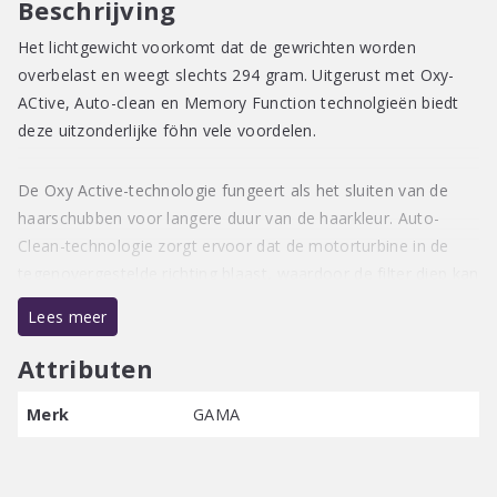
Beschrijving
Het lichtgewicht voorkomt dat de gewrichten worden
overbelast en weegt slechts 294 gram. Uitgerust met Oxy-
ACtive, Auto-clean en Memory Function technolgieën biedt
deze uitzonderlijke föhn vele voordelen.
De Oxy Active-technologie fungeert als het sluiten van de
haarschubben voor langere duur van de haarkleur. Auto-
Clean-technologie zorgt ervoor dat de motorturbine in de
tegenovergestelde richting blaast, waardoor de filter diep kan
worden gereinigd door eventuele deeltjes op het filter te
Lees meer
verwijderen. Dankzij het Venturi-effect vermenigvuldigt het
bovendien de luchtstroom die door de motor wordt geleverd,
Attributen
zonder extra kracht te gebruiken. De Memory Function-
technologie maakt het mogelijk om de snelheid en de
Merk
GAMA
temperatuur uit de 12 beschikbare configuraties vast te
zetten en allemaal eenvoudig te beheren dankzij de digitale
interface.