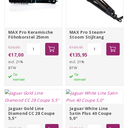
Met automatische filterreiniging technologie
3 Meter snoer
MAX Pro Keramische
MAX Pro Steam+
Föhnborstel 25mm
Stoom Stijltang
Oorspronkelijke
MAX
Oorspronkelijke
MAX
€
20,00
€
159,95
Pro
Pro
prijs
Huidige
prijs
Huidige
€
17,00
€
135,95
Keramische
Steam+
incl. 21%
was:
prijs
incl. 21%
was:
prijs
Föhnborstel
Stoom
BTW
BTW
€20,00.
is:
€159,95.
is:
25mm
Stijltang
Op
Op
€17,00.
€135,95.
voorraad
voorraad
aantal
aantal
Jaguar Gold Line
Jaguar White Line
Diamond CC 28 Coupe
Satin Plus 40 Coupe
5,5″
5,0″
Oorspronkelijke
Jaguar
Oorspronkelijke
Jaguar