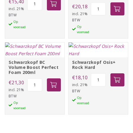
Calmare
€
15,40
L'oréal
€
20,18
Lagune
incl. 21%
TEC
incl. 21%
BTW
125ml
BTW
Fix
Op
aantal
Op
voorraad
Max
voorraad
200ml
aantal
Schwarzkopf BC
Schwarzkopf Osis+
Volume Boost Perfect
Rock Hard
Foam 200ml
Schwarzkopf
€
18,10
Schwarzkopf
€
21,30
Osis+
incl. 21%
BC
incl. 21%
BTW
Rock
BTW
Volume
Op
Hard
Op
voorraad
Boost
aantal
voorraad
Perfect
Foam
200ml