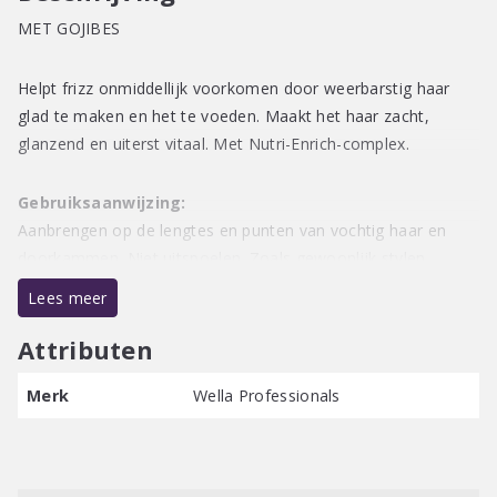
MET GOJIBES
Helpt frizz onmiddellijk voorkomen door weerbarstig haar
glad te maken en het te voeden. Maakt het haar zacht,
glanzend en uiterst vitaal. Met Nutri-Enrich-complex.
Gebruiksaanwijzing:
Aanbrengen op de lengtes en punten van vochtig haar en
doorkammen. Niet uitspoelen. Zoals gewoonlijk stylen.
Lees meer
Attributen
Merk
Wella Professionals