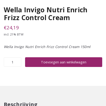
Wella Invigo Nutri Enrich
Frizz Control Cream
€
24,19
incl. 21% BTW
Wella Invigo Nutri Enrich Frizz Control Cream 150ml
Wella
Toevoegen aan winkelwagen
Invigo
Nutri
Enrich
Frizz
Control
Cream
aantal
Beschrijving