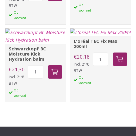
Op
BTW
Flexwax
aantal
voorraad
Op
aantal
voorraad
L’oréal TEC Fix Max
200ml
Schwarzkopf BC
Moisture Kick
L'oréal
€
20,18
Hydration balm
TEC
incl. 21%
Schwarzkopf
€
21,30
BTW
Fix
BC
incl. 21%
Op
Max
BTW
voorraad
Moisture
200ml
Op
Kick
aantal
voorraad
Hydration
balm
aantal