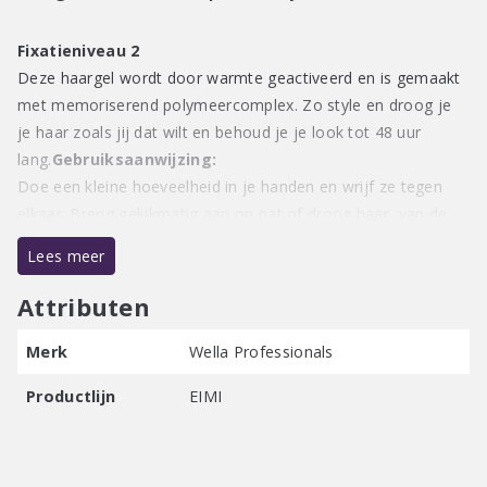
Fixatieniveau 2
Deze haargel wordt door warmte geactiveerd en is gemaakt
met memoriserend polymeercomplex. Zo style en droog je
je haar zoals jij dat wilt en behoud je je look tot 48 uur
lang.
Gebruiksaanwijzing:
Doe een kleine hoeveelheid in je handen en wrijf ze tegen
elkaar. Breng gelijkmatig aan op nat of droog haar, van de
aanzet tot in de punten.
Lees meer
Attributen
Merk
Wella Professionals
Productlijn
EIMI