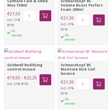
Calmare Care & Shine
Schwarzkopf BC
Wax 150ml
Volume Boost Perfect
Foam 200ml
Calmare
€
21,55
Schwarzkopf
€
21,30
Care
incl. 21%
BC
incl. 21%
BTW
&
BTW
Volume
Op
Shine
Op
voorraad
Boost
Wax
voorraad
Perfect
150ml
Foam
aantal
200ml
aantal
Goldwell Bodifying
Schwarzkopf BC
control mouse
Moisture Kick Curl
bounce
Prijsklasse:
€
19,05
-
€
22,25
Schwarzkopf
€
21,30
incl. 21% BTW
€19,05
BC
incl. 21%
tot
BTW
Moisture
€22,25
Op
Kick
voorraad
Curl