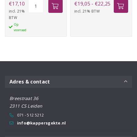
Calmare
Prijsklasse:
€
17,10
€
19,05
-
€
22,25
Finish
incl. 21%
incl. 21% BTW
€19,05
BTW
Styling
tot
Op
Foam
€22,25
voorraad
Strong
400ml
aantal
Adres & contact
Breestraat 36
2311 CS Leiden
071 - 512 5212
info@kappersgekte.nl