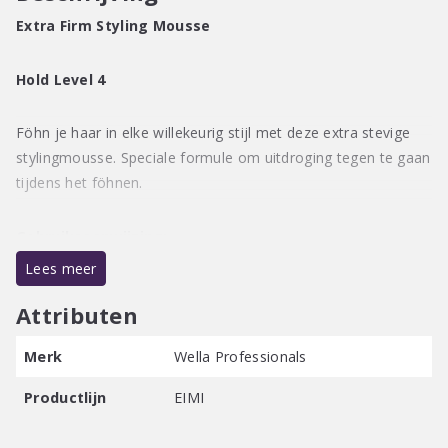
Extra Firm Styling Mousse
Hold Level 4
Föhn je haar in elke willekeurig stijl met deze extra stevige
stylingmousse. Speciale formule om uitdroging tegen te gaan
tijdens het föhnen.
Gebruiksaanwijzing:
Goed schudden voor gebruik. Gelijkmatig aanbrengen op
Lees meer
vochtiger haar, van haaraanzet tot de punten. Droog föhnen
Attributen
en in model brengen met stevige ondersteuning.
Merk
Wella Professionals
Productlijn
EIMI