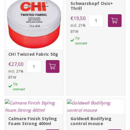
Schwarzkopf Osis+
Thrill
Schwarzkopf
€
19,50
Osis+
incl. 21%
BTW
Thrill
Op
aantal
voorraad
CHI Twisted Fabric 50g
CHI
€
27,00
Twisted
incl. 21%
BTW
Fabric
Op
50g
voorraad
aantal
Calmare Finish Styling
Goldwell Bodifying
Foam Strong 400ml
control mouse