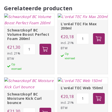
Gerelateerde producten
L’oréal TEC Fix Max
200ml
Schwarzkopf BC
Volume Boost Perfect
L'oréal
€
20,18
Foam 200ml
TEC
incl. 21%
Schwarzkopf
€
21,30
BTW
Fix
BC
incl. 21%
Op
Max
BTW
voorraad
Volume
200ml
Op
Boost
aantal
voorraad
Perfect
Foam
200ml
L’oréal TEC Web 150ml
aantal
Schwarzkopf BC
L'oréal
€
20,18
Moisture Kick Curl
TEC
bounce
incl. 21%
BTW
Web
Schwarzkopf
€
21,30