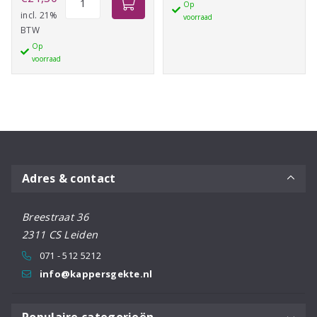
Op
150ml
BC
incl. 21%
voorraad
aantal
BTW
Moisture
Op
Kick
voorraad
Curl
bounce
aantal
Adres & contact
Breestraat 36
2311 CS Leiden
071 - 512 5212
info@kappersgekte.nl
Populaire categorieën