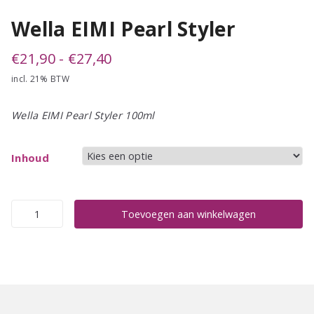
Wella EIMI Pearl Styler
Prijsklasse:
€
21,90
-
€
27,40
incl. 21% BTW
€21,90
tot
Wella EIMI Pearl Styler 100ml
€27,40
Inhoud
Wella
Toevoegen aan winkelwagen
EIMI
Pearl
Styler
aantal