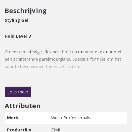
Beschrijving
Styling Gel
Hold Level 3
Creëer een stevige, flexibele hold en ontwarde textuur met
een schitterende parelmoerglans. Speciale formule om het
haar te beschermen tegen UV-stralen.
Gebruiksaanwijzing:
1 of 2 pompjes tussen de handpalmen verdelen en door
Lees meer
droog haar werken voor textuur of het in de war brengen van
Attributen
de stijl. Breng voor extra volume in kort haar het product aan
op vochtig haar en föhn het in model.
Merk
Wella Professionals
Productlijn
EIMI