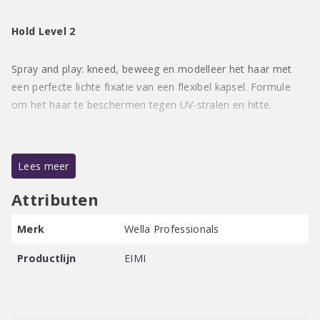
Hold Level 2
Spray and play: kneed, beweeg en modelleer het haar met
een perfecte lichte fixatie van een flexibel kapsel. Formule
om het haar te beschermen tegen UV-stralen en hitte.
Gebruiksaanwijzing:
Spray en creëer je eigen stijl. Breng gelijkmatig aan op droog
Lees meer
haar en modelleer je haar voor de spray droogt en fixeert.
Attributen
Merk
Wella Professionals
Productlijn
EIMI