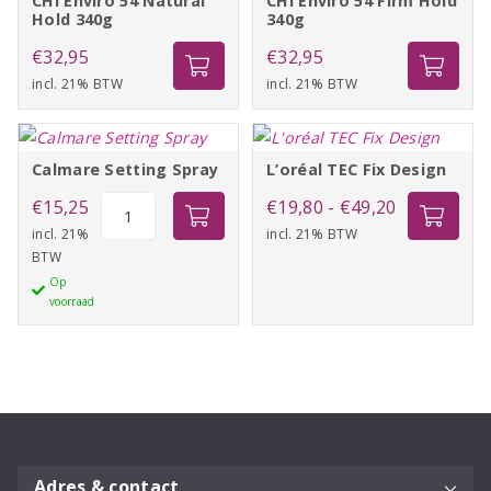
CHI Enviro 54 Natural
CHI Enviro 54 Firm Hold
Hold 340g
340g
€
32,95
€
32,95
incl. 21% BTW
incl. 21% BTW
Calmare Setting Spray
L’oréal TEC Fix Design
Calmare
Prijsklasse:
€
15,25
€
19,80
-
€
49,20
Setting
incl. 21%
incl. 21% BTW
€19,80
BTW
Spray
tot
Op
aantal
€49,20
voorraad
Adres & contact