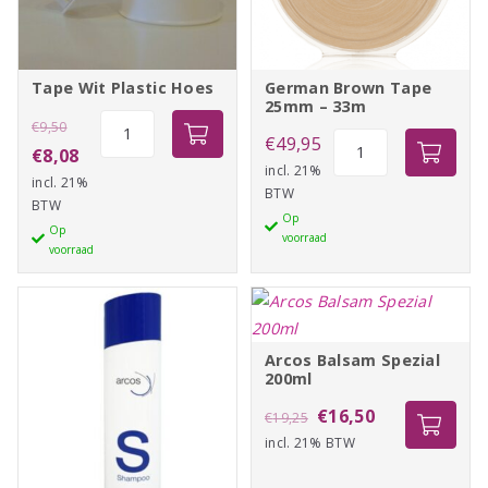
Tape Wit Plastic Hoes
German Brown Tape
25mm – 33m
Oorspronkelijke
Tape
€
9,50
German
€
49,95
Wit
prijs
Huidige
€
8,08
Brown
incl. 21%
Plastic
incl. 21%
was:
prijs
BTW
Tape
Hoes
BTW
€9,50.
is:
Op
25mm
aantal
Op
voorraad
€8,08.
-
voorraad
33m
aantal
Arcos Balsam Spezial
200ml
Oorspronkelijke
Huidige
€
16,50
€
19,25
incl. 21% BTW
prijs
prijs
was:
is: