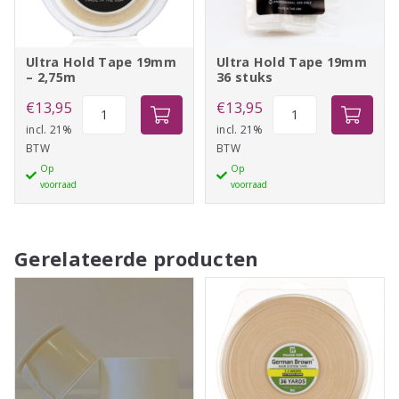
Ultra Hold Tape 19mm
Ultra Hold Tape 19mm
– 2,75m
36 stuks
Ultra
Ultra
€
13,95
€
13,95
Hold
Hold
incl. 21%
incl. 21%
BTW
BTW
Tape
Tape
Op
Op
19mm
19mm
voorraad
voorraad
-
36
2,75m
stuks
aantal
aantal
Gerelateerde producten