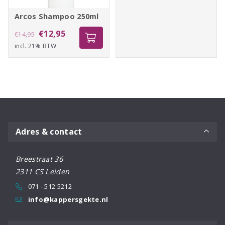
€19,25.
€16,50.
Arcos Shampoo 250ml
Oorspronkelijke
Huidige
€
12,95
€
14,95
incl. 21% BTW
prijs
prijs
was:
is:
€14,95.
€12,95.
Adres & contact
Breestraat 36
2311 CS Leiden
071 - 512 5212
info@kappersgekte.nl