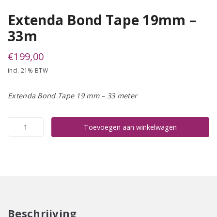
Extenda Bond Tape 19mm –
33m
€
199,00
incl. 21% BTW
Extenda Bond Tape 19 mm – 33 meter
Extenda
Toevoegen aan winkelwagen
Bond
Tape
19mm
-
33m
aantal
Beschrijving