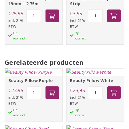
19mm – 2,75m
Strip
Extenda
Extenda
€
25,95
€
3,95
Bond
Bond
incl. 21%
incl. 21%
BTW
BTW
Tape
Tape
Op
Op
19mm
1
voorraad
voorraad
-
Strip
2,75m
aantal
aantal
Gerelateerde producten
Beauty Pillow Purple
Beauty Pillow White
Beauty
Beauty
€
23,95
€
23,95
Pillow
Pillow
incl. 21%
incl. 21%
BTW
BTW
Purple
White
Op
Op
aantal
aantal
voorraad
voorraad