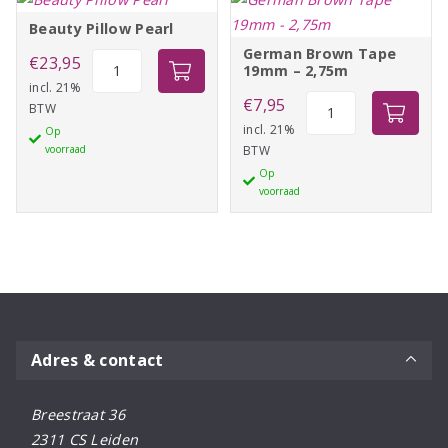
Beauty Pillow Pearl
German Brown Tape
Beauty
€
23,95
19mm – 2,75m
Pillow
incl. 21%
German
€
7,95
BTW
Pearl
Brown
incl. 21%
Op
aantal
voorraad
BTW
Tape
Op
19mm
voorraad
-
2,75m
aantal
Adres & contact
Breestraat 36
2311 CS Leiden