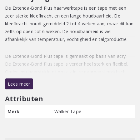
De Extenda-Bond Plus haarwerktape is een tape met een
zeer sterke kleefkracht en een lange houdbaarheid. De
kleefkracht houdt gemiddeld 2 tot 4 weken aan, maar dit kan
zelfs oplopen tot 6 weken. De houdbaarheid is wel
afhankelijk van temperatuur, vochtigheid en talgproductie.
De Extenda-Bond Plus tape is gemaakt op basis van acryl.
De Extenda-Bond Plus tape is verder heel sterk en flexibel.
Onder een haarstukje of pruik zijn ze daarnaast praktisch
onzichtbaar. De strips zijn wit, maar de tape zelf is helder.
Lees meer
Attributen
Merk
Walker Tape