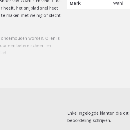
snoer van WAHL? En vindt u dat
Merk
Wahl
r heeft, het snijblad snel heet
er te maken met weinig of slecht
 onderhouden worden. Oliën is
oor een betere scheer- en
lad.
n de volgende voordelen:
e en trimmer snijbladen is dun
Enkel ingelogde klanten die di
ierdoor is het contact tussen
beoordeling schrijven.
iet plakken en komen zo niet