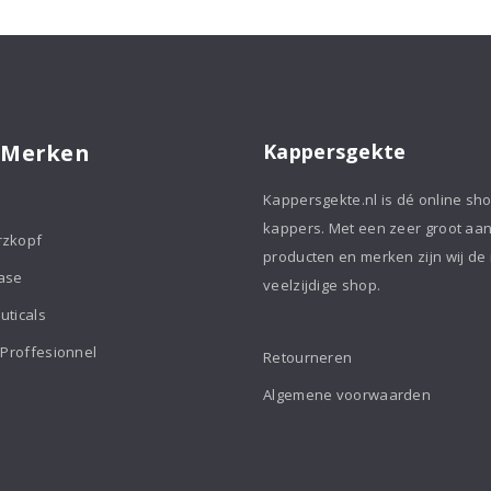
aantal
 Merken
Kappersgekte
Kappersgekte.nl is dé online sh
kappers. Met een zeer groot aa
rzkopf
producten en merken zijn wij de
ase
veelzijdige shop.
uticals
 Proffesionnel
Retourneren
Algemene voorwaarden