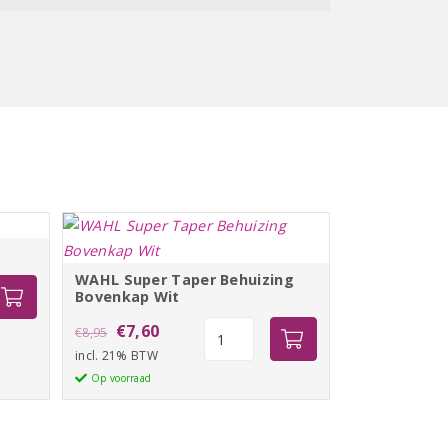
WAHL Super Taper Behuizing
Bovenkap Wit
Oorspronkelijke
Huidige
WAHL
€
7,60
€
8,95
Super
incl. 21% BTW
prijs
prijs
Taper
Op voorraad
was:
is:
Behuizing
€8,95.
€7,60.
Bovenkap