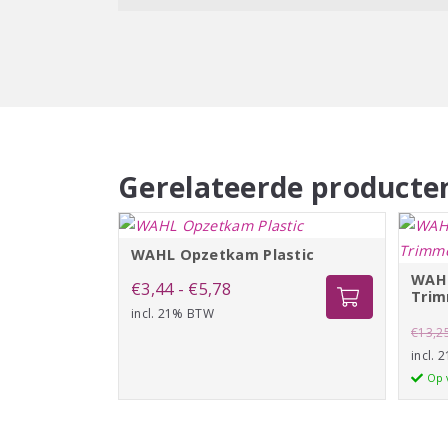
tussen de messen (wat happen en trekken veroor
weerstand, voorkomt oververhitting en beïnvloedt 
Gerelateerde producte
WAHL Opzetkam Plastic
WAHL
Prijsklasse:
€
3,44
-
€
5,78
Trim
incl. 21% BTW
€3,44
€
13,2
tot
incl.
€5,78
Op 