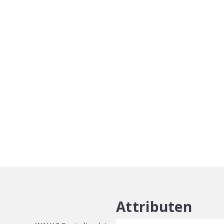
118.3ml
aantal
Attributen