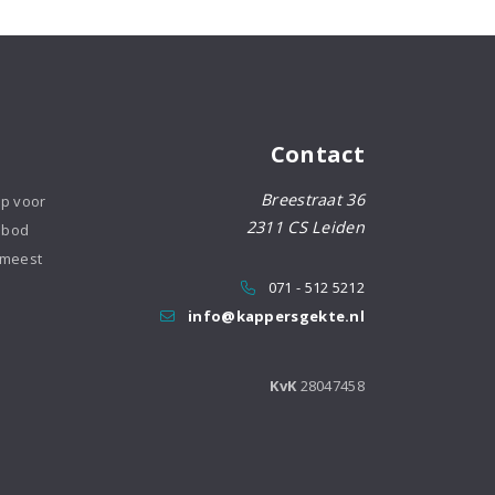
Wit
aantal
Contact
Breestraat 36
op voor
2311 CS Leiden
nbod
 meest
071 - 512 5212
info@kappersgekte.nl
KvK
28047458