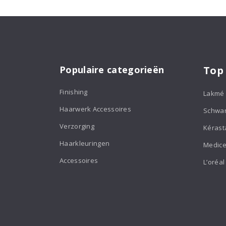
Populaire categorieën
Top
Finishing
Lakmé
Haarwerk Accessoires
Schwa
Verzorging
Kérast
Haarkleuringen
Medice
Accessoires
L’oréal