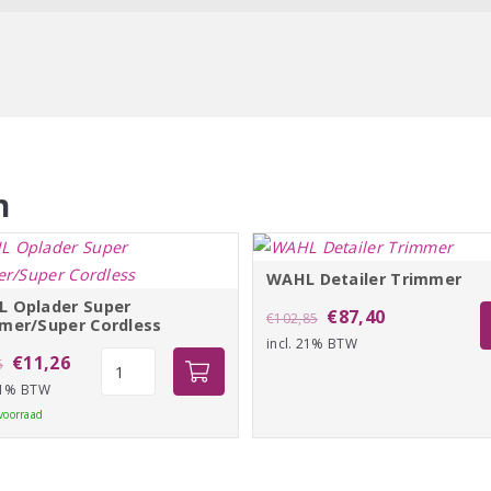
zaakt). Het verlaagt de
de snijcapaciteit positief.
n
WAHL Detailer Trimmer
 Oplader Super
Oorspronkelijke
Huidige
€
87,40
€
102,85
mer/Super Cordless
incl. 21% BTW
prijs
prijs
Oorspronkelijke
Huidige
WAHL
€
11,26
5
was:
is:
Oplader
 21% BTW
prijs
prijs
€102,85.
€87,40.
Super
voorraad
was:
is:
Trimmer/Super
€13,25.
€11,26.
Cordless