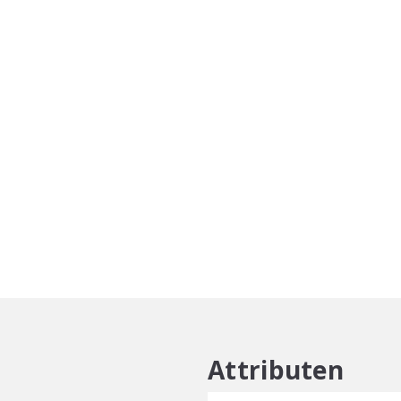
Lab
Ultimate
Repair
Milk
Leave
On
100ml
aantal
Attributen