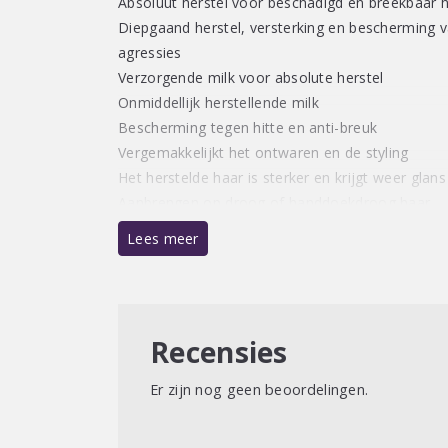
Absoluut herstel voor beschadigd en breekbaar 
Diepgaand herstel, versterking en bescherming v
agressies
Verzorgende milk voor absolute herstel
Onmiddellijk herstellende milk
Bescherming tegen hitte en anti-breuk
Vergemakkelijkt het ontwaren en de styling
Het herstelde haar is sterker en krijgt weer glans
Aanbrengen op droog of handdoekdroog haar
Lees meer
Zonder parabenen
Recensies
Er zijn nog geen beoordelingen.