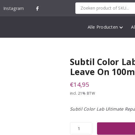
Instagram
Alle Producten
A
Subtil Color La
Leave On 100m
€
14,95
incl. 21% BTW
Subtil Color Lab Ultimate Rep
Subtil
Color