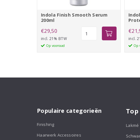
Indola Finish Smooth Serum
Indo
200ml
Prot
Indola
€
29,50
€
21,
Finish
incl. 21% BTW
incl.
Smooth
Op voorraad
Op 
Serum
200ml
aantal
Populaire categorieën
Top
Finishing
Lakmé
Haarwerk Accessoires
Schwa