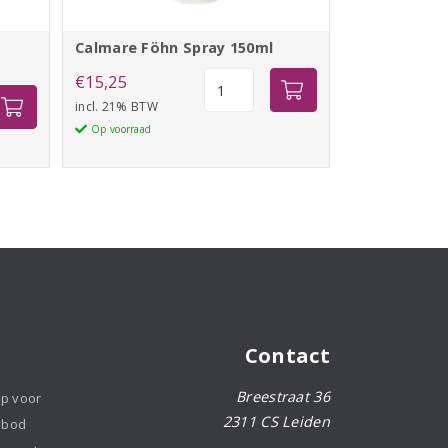
Calmare Föhn Spray 150ml
Calmare
€
15,25
Föhn
incl. 21% BTW
Spray
Op voorraad
150ml
aantal
Contact
Breestraat 36
op voor
2311 CS Leiden
nbod