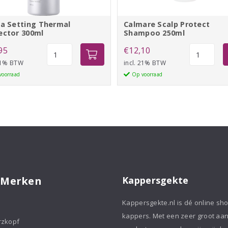
la Setting Thermal
Calmare Scalp Protect
ector 300ml
Shampoo 250ml
Indola
Calmare
95
€
12,10
Setting
Scalp
 21% BTW
incl. 21% BTW
Thermal
Protect
voorraad
Op voorraad
Protector
Shampoo
300ml
250ml
aantal
aantal
 Merken
Kappersgekte
Kappersgekte.nl is dé online sh
kappers. Met een zeer groot aa
rzkopf