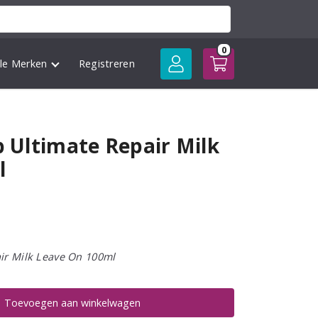
0
lle Merken
Registreren
b Ultimate Repair Milk
l
air Milk Leave On 100ml
Toevoegen aan winkelwagen