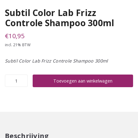
Subtil Color Lab Frizz
Controle Shampoo 300ml
€
10,95
incl. 21% BTW
Subtil Color Lab Frizz Controle Shampoo 300ml
Subtil
Toevoegen aan winkelwagen
Color
Lab
Frizz
Controle
Shampoo
300ml
aantal
Beschrijving