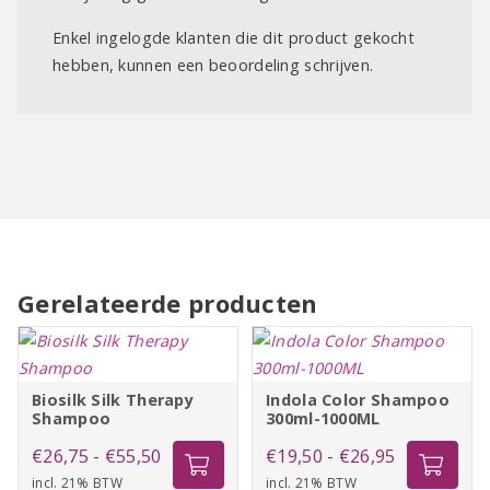
Enkel ingelogde klanten die dit product gekocht
hebben, kunnen een beoordeling schrijven.
Gerelateerde producten
Biosilk Silk Therapy
Indola Color Shampoo
Shampoo
300ml-1000ML
Prijsklasse:
Prijsklasse:
€
26,75
-
€
55,50
€
19,50
-
€
26,95
incl. 21% BTW
€26,75
incl. 21% BTW
€19,50