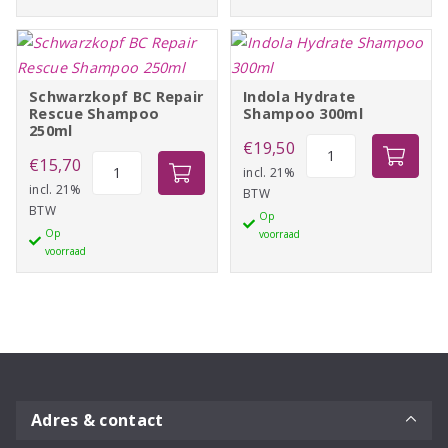
tot
tot
€55,50
€26,95
Schwarzkopf BC Repair
Indola Hydrate
Rescue Shampoo
Shampoo 300ml
250ml
Indola
€
19,50
Schwarzkopf
€
15,70
Hydrate
incl. 21%
BC
incl. 21%
BTW
Shampoo
BTW
Repair
Op
300ml
Op
voorraad
Rescue
aantal
voorraad
Shampoo
250ml
aantal
Adres & contact