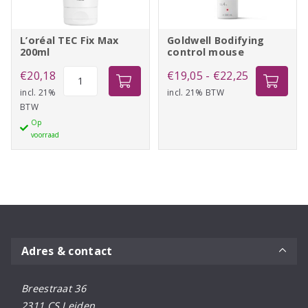
L’oréal TEC Fix Max
Goldwell Bodifying
200ml
control mouse
L'oréal
Prijsklasse:
€
20,18
€
19,05
-
€
22,25
TEC
incl. 21%
incl. 21% BTW
€19,05
BTW
Fix
tot
Op
Max
€22,25
voorraad
200ml
aantal
Adres & contact
Breestraat 36
2311 CS Leiden