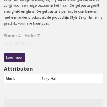
zorgt voor een ruige textuur in het haar. De gel pasta geeft
stevigheid en glans. De gel pasta is perfect te combineren
met een ander product uit de productlijn Style Sexy Hair en is
geschikt voor alle haartypes.
Shine: 4 Hold: 7
Ruige textuur
Medium glans
Stevige hold
Lees meer
Geschikt voor alle haartypes
Attributen
Gebruiksaanwijzing:
Merk
Sexy Hair
Verdeel een kleine hoeveelheid over de handpalmen en breng
aan op het haar. Het haar kan in model worden gebracht en
eventueel worden geperfectioneerd met de vingertoppen.