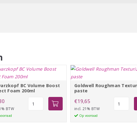
ates/Butylaminoethyl
at., Polysorbate 20, Potassium
n
Parfum/Fragrance,
al, Titanium Dioxide, Linalool,
, Hydroxycitronellal, Alpha-
cone, Amyl Cinnamal, Solanum
arzkopf BC Volume Boost
Goldwell Roughman Textur
 Please refer to the ingredient
ect Foam 200ml
paste
of ingredients
Schwarzkopf
Goldwell
30
€
19,65
BC
Roughman
 21% BTW
incl. 21% BTW
Volume
Texturizin
voorraad
Op voorraad
Boost
paste
Perfect
aantal