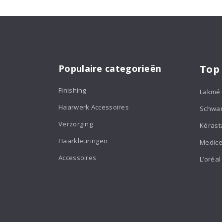
Populaire categorieën
Top
Finishing
Lakmé
Haarwerk Accessoires
Schwa
Verzorging
Kérast
Haarkleuringen
Medice
Accessoires
L’oréal