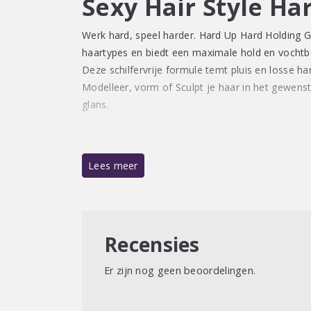
Sexy Hair Style Ha
Werk hard, speel harder. Hard Up Hard Holding Ge
haartypes en biedt een maximale hold en vochtbe
Deze schilfervrije formule temt pluis en losse ha
Modelleer, vorm of Sculpt je haar in het gewen
glans.
Lees meer
Gebruik:
Aanbrengen op vochtig of droog haar en stylen 
Recensies
Professionele tip:
In tegenstelling tot de mees
fixatie, behoudt Hard Up een sterke fixatie die de 
Er zijn nog geen beoordelingen.