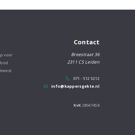
Contact
Breestraat 36
op voor
2311 CS Leiden
nbod
 meest
071 - 512 5212
info@kappersgekte.nl
KvK
28047458