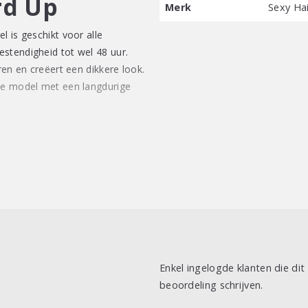
rd Up
Merk
Sexy Hai
l is geschikt voor alle
stendigheid tot wel 48 uur.
ren en creëert een dikkere look.
ste model met een langdurige
zoals gewenst.
te andere gels met een sterke
hele dag door blijft zitten.
Enkel ingelogde klanten die di
beoordeling schrijven.