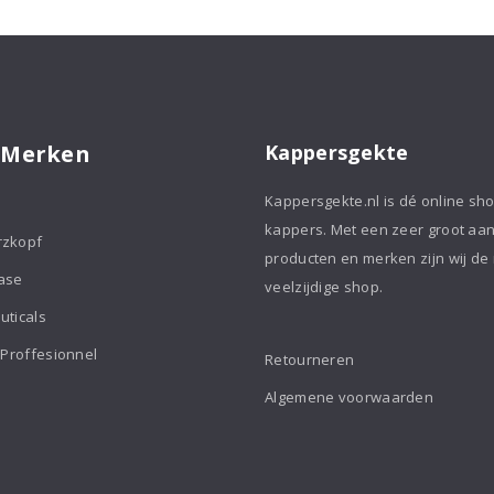
Foam
200ml
aantal
 Merken
Kappersgekte
Kappersgekte.nl is dé online sh
kappers. Met een zeer groot aa
rzkopf
producten en merken zijn wij de
ase
veelzijdige shop.
uticals
 Proffesionnel
Retourneren
Algemene voorwaarden