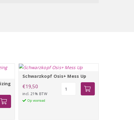
Schwarzkopf Osis+ Mess Up
izing
Schwarzkopf
€
19,50
Osis+
incl. 21% BTW
Mess
Op voorraad
Up
g
aantal