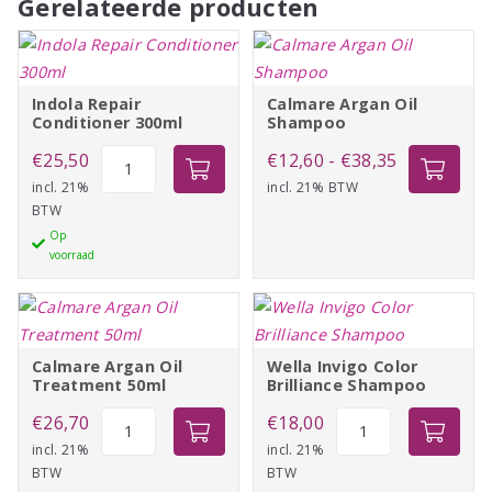
Gerelateerde producten
Indola Repair
Calmare Argan Oil
Conditioner 300ml
Shampoo
Indola
Prijsklasse:
€
25,50
€
12,60
-
€
38,35
Repair
incl. 21%
incl. 21% BTW
€12,60
BTW
Conditioner
tot
Op
300ml
€38,35
voorraad
aantal
Calmare Argan Oil
Wella Invigo Color
Treatment 50ml
Brilliance Shampoo
Calmare
Wella
€
26,70
€
18,00
Argan
Invigo
incl. 21%
incl. 21%
BTW
BTW
Oil
Color