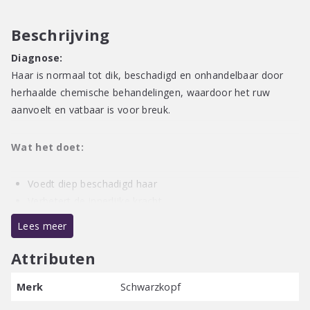
Treatment
200ml
Beschrijving
aantal
Diagnose:
Haar is normaal tot dik, beschadigd en onhandelbaar door
herhaalde chemische behandelingen, waardoor het ruw
aanvoelt en vatbaar is voor breuk.
Wat het doet:
Voedt diep beschadigd haar
Verbetert de innerlijke kracht
Maakt het haaroppervlak glad
Lees meer
Zorgt voor glans en verzorging
Garandeert een langdurig conditioneringseffect, al na één
Attributen
wasbeurt
Merk
Schwarzkopf
Hoe het werkt: