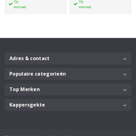
Op
Op
Treatment
Brilliance
voorraad
voorraad
50ml
Shampoo
aantal
aantal
Adres & contact
Populaire categorieën
Top Merken
Kappersgekte