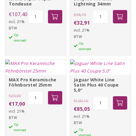
Tondeuse
Lightning 34mm
WAHL
Oorspronkelijke
Babyliss
€
107,40
€
38,70
Super
Pro
incl. 21%
prijs
Huidige
€
32,91
BTW
Taper
Blue
incl. 21%
was:
prijs
Op
Tondeuse
Lightning
BTW
€38,70.
is:
voorraad
aantal
34mm
Op
€32,91.
voorraad
aantal
MAX Pro Keramische
Jaguar White Line
Föhnborstel 25mm
Satin Plus 40 Coupe
5,0″
Oorspronkelijke
MAX
€
20,00
Oorspronkelijke
Jaguar
€
100,10
Pro
prijs
Huidige
€
17,00
White
prijs
Huidige
€
85,05
Keramische
incl. 21%
was:
prijs
Line
incl. 21%
was:
prijs
Föhnborstel
BTW
€20,00.
is:
Satin
BTW
25mm
Op
€100,10.
is:
€17,00.
Plus
Op
voorraad
aantal
€85,05.
voorraad