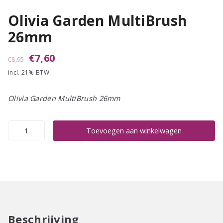
Olivia Garden MultiBrush
26mm
Oorspronkelijke
Huidige
€
7,60
€
8,95
incl. 21% BTW
prijs
prijs
was:
is:
Olivia Garden MultiBrush 26mm
€8,95.
€7,60.
Olivia
Toevoegen aan winkelwagen
Garden
MultiBrush
26mm
aantal
Beschrijving