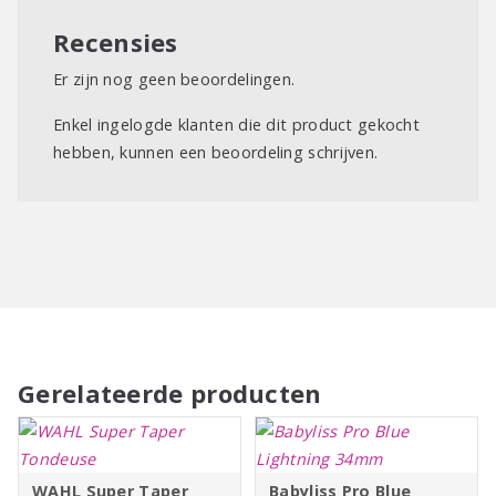
Snellere, zachtere en betere styling
Recensies
Grote gaten maximaliseren de luchtstroom
Er zijn nog geen beoordelingen.
Ergonomische antisliphandvat
Enkel ingelogde klanten die dit product gekocht
Extreem lichtgewicht
hebben, kunnen een beoordeling schrijven.
Gerelateerde producten
WAHL Super Taper
Babyliss Pro Blue