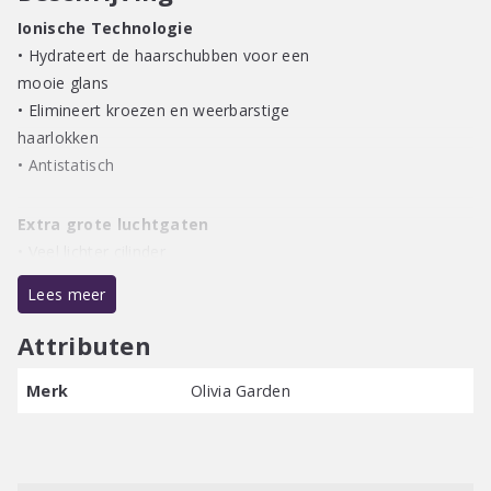
Ionische Technologie
• Hydrateert de haarschubben voor een
mooie glans
• Elimineert kroezen en weerbarstige
haarlokken
• Antistatisch
Extra grote luchtgaten
• Veel lichter cilinder
• Verbetert de ventilatie voor snellere droging
Lees meer
Zoals krulspelden in het haar
Attributen
• Speciale borstelharen
Merk
Olivia Garden
• Voor een stevige greep
Keramische cilinder
Warmt sneller op en slaat de warmte op