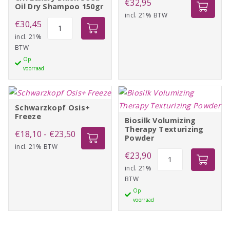
€
32,95
Oil Dry Shampoo 150gr
incl. 21% BTW
CHI
€
30,45
Luxury
incl. 21%
BTW
Black
Op
Seed
voorraad
Oil
Dry
Shampoo
Schwarzkopf Osis+
150gr
Freeze
Biosilk Volumizing
aantal
Therapy Texturizing
Prijsklasse:
€
18,10
-
€
23,50
Powder
incl. 21% BTW
€18,10
Biosilk
€
23,90
tot
Volumizing
incl. 21%
€23,50
BTW
Therapy
Op
Texturizing
voorraad
Powder
aantal