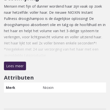
Mensen met fijn of dunner wordend haar zijn vaak op zoek
naar hetzelfde: voller haar. De nieuwe NIOXIN Instant
Fullness droogshampoo is de dagelijkse oplossing! De
droogshampoo absorbeert olie en talg op de hoofdhuid en in
het haar en helpt het volume van het 3-delige systeem te
verlengen, voor lichtgewicht volume en voller uitziend haar.
Het haar lijkt tot wel 2x voller binnen enkele seconden*!
*Vergeleken met 24 uur verzorging van het haar met een
gemiddelde talgproductie
Lees meer
Ontdek het product in twee handige formaten: geschikt voor
onderweg en thuisgebruik.
Attributen
Kenmerken & Voordelen
Merk
Nioxin
Volumegevende droogshampoo en cleanser
Helpt het volume van het 3-delige systeem te
verlengen