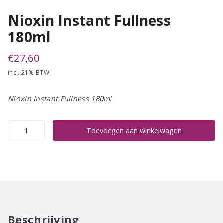
Nioxin Instant Fullness
180ml
€
27,60
incl. 21% BTW
Nioxin Instant Fullness 180ml
Nioxin
Toevoegen aan winkelwagen
Instant
Fullness
180ml
aantal
Beschrijving