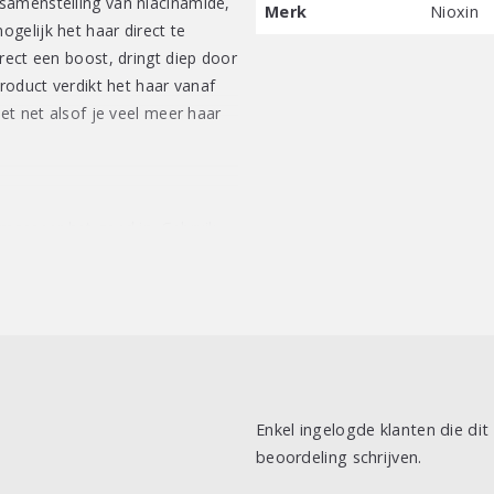
samenstelling van niacinamide,
Merk
Nioxin
gelijk het haar direct te
rect een boost, dringt diep door
product verdikt het haar vanaf
et net alsof je veel meer haar
 masseer het goed in. Gebruik
roog haar.
Enkel ingelogde klanten die di
beoordeling schrijven.