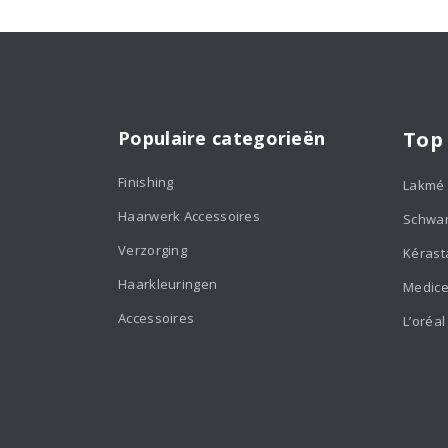
Populaire categorieën
Top
Finishing
Lakmé
Haarwerk Accessoires
Schwa
Verzorging
Kérast
Haarkleuringen
Medice
Accessoires
L’oréal