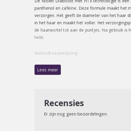
De Nioxin Diaboost met HTX technologie is een 
panthenol en cafeïne. Deze formule maakt het mo
verzorgen. Het geeft de diameter van het haar di
in het haar en maakt het voller. Het verzorgings
de haarwortel tot aan de puntjes. Na gebruik is h
hebt.
Gebruiksaanwijzing:
Spray een aantal keer direct op de hoofdhuid en
bij voorkeur ‘s morgens en ’s avonds op nat of d
Lees meer
Recensies
Er zijn nog geen beoordelingen.