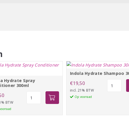
n
Indola Hydrate Shampoo 3
la Hydrate Spray
Indola
€
19,50
itioner 300ml
Hydrate
incl. 21% BTW
Indola
50
Shampoo
Op voorraad
Hydrate
 21% BTW
300ml
Spray
voorraad
aantal
Conditioner
300ml