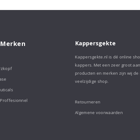
aantal
 Merken
Kappersgekte
Kappersgekte.nl is dé online sh
kappers. Met een zeer groot aa
rzkopf
producten en merken zijn wij de
ase
veelzijdige shop.
uticals
 Proffesionnel
Retourneren
Algemene voorwaarden