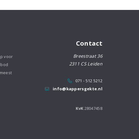
Contact
Breestraat 36
op voor
2311 CS Leiden
nbod
 meest
071 - 512 5212
info@kappersgekte.nl
KvK
28047458