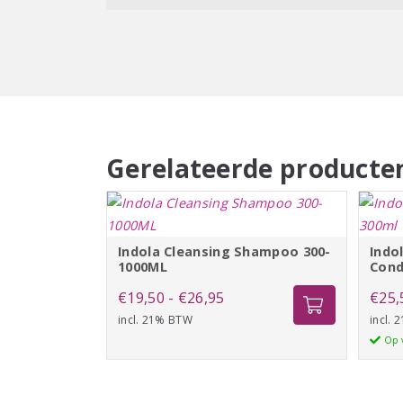
Gerelateerde producte
Indola Cleansing Shampoo 300-
Indo
1000ML
Cond
Prijsklasse:
€
19,50
-
€
26,95
€
25,
incl. 21% BTW
€19,50
incl.
Op 
tot
€26,95