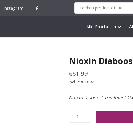
Instagram
Alle Producten
A
Nioxin Diaboo
€
61,99
incl. 21% BTW
Nioxin Diaboost Treatment 10
Nioxin
Diaboost
Treatment