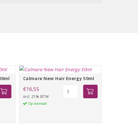
00ml
Calmare New Hair Energy 50ml
Calmare
€
16,55
New
incl. 21% BTW
Hair
Op voorraad
Energy
50ml
aantal