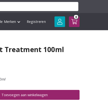
0
lle Merken
Registreren
st Treatment 100ml
0ml
Toevoegen aan winkelwagen