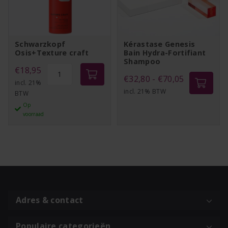
Schwarzkopf
Kérastase Genesis
Osis+Texture craft
Bain Hydra-Fortifiant
Shampoo
Schwarzkopf
€
18,95
Prijsklasse:
€
32,80
-
€
70,05
Osis+Texture
incl. 21%
incl. 21% BTW
€32,80
BTW
craft
Op
tot
aantal
voorraad
€70,05
Adres & contact
Populaire categorieën