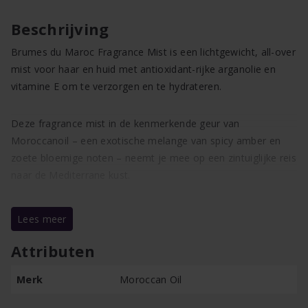
aantal
Beschrijving
Brumes du Maroc Fragrance Mist is een lichtgewicht, all-over
mist voor haar en huid met antioxidant-rijke arganolie en
vitamine E om te verzorgen en te hydrateren.
Deze fragrance mist in de kenmerkende geur van
Moroccanoil – een exotische melange van spicy amber en
zoete bloemige noten – neemt je mee op een zintuiglijke reis
naar de Mediterrane kust.
– Gebruik door de dag heen als verfrisser voor haar en huid
Lees meer
– Ultra-fijne mist die je haarstijl niet verwart
– Lichte, niet plakkende formulering die snel opgenomen
Attributen
wordt
Merk
Moroccan Oil
– Werkt UV-absorberend om beschadiging door de zon te
voorkomen en de haarkleur mooi te houden