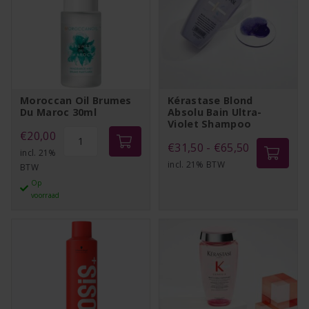
Moroccan Oil Brumes
Kérastase Blond
Du Maroc 30ml
Absolu Bain Ultra-
Violet Shampoo
Moroccan
€
20,00
Prijsklasse:
€
31,50
-
€
65,50
Oil
incl. 21%
incl. 21% BTW
€31,50
BTW
Brumes
Op
tot
Du
voorraad
Maroc
€65,50
30ml
aantal