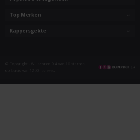
Top Merken
Kappersgekte
© Copyright - Wij scoren 9.4 van 10 sterren
op basis van 1200
reviews
.