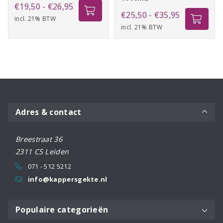
Prijsklasse:
€
19,50
-
€
26,95
Prijsklasse:
€
25,50
-
€
35,95
incl. 21% BTW
€19,50
incl. 21% BTW
€25,50
tot
tot
€26,95
€35,95
Adres & contact
Breestraat 36
2311 CS Leiden
071 - 512 5212
info@kappersgekte.nl
Populaire categorieën