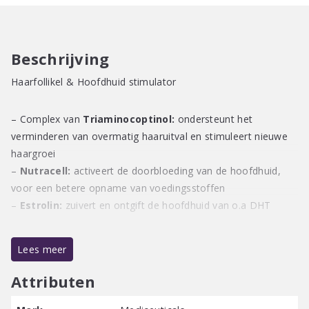
Beschrijving
Haarfollikel & Hoofdhuid stimulator
– Complex van
Triaminocoptinol:
ondersteunt het
verminderen van overmatig haaruitval en stimuleert nieuwe
haargroei
–
Nutracell:
activeert de doorbloeding van de hoofdhuid,
voor een betere opname van voedingsstoffen
–
Estrolin:
zuivert en ontgift de hoofdhuid van o.a DHT
Geschikt bij:
overmatig haaruitval, dunner wordend haar,
Lees meer
stress en alopecia.
Attributen
Gebruiksaanwijzing:
nevel op de droge hoofdhuid, met de