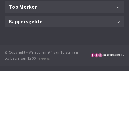
Top Merken
Kappersgekte
© Copyright - Wij scoren 9.4 van 10 sterren
op basis van 1200
reviews
.