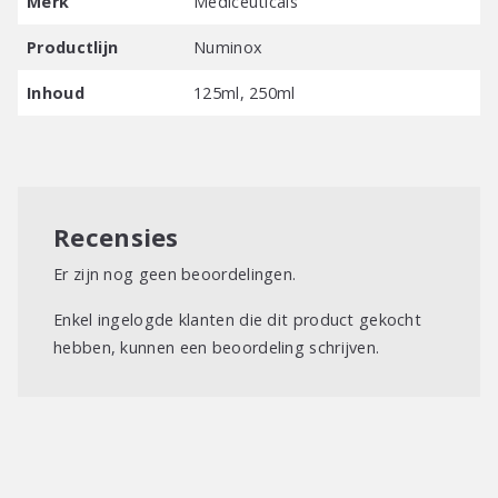
Merk
Mediceuticals
vingertoppen verdelen, niet uitspoelen. Na het aanbrengen
kan de huid een rode gloed vertonen, dit verdwijnt na ca. 20
Productlijn
Numinox
minuten. Twee maal per dag aanbrengen (s’ochtends en
s’avonds).
Inhoud
125ml, 250ml
Recensies
Er zijn nog geen beoordelingen.
Enkel ingelogde klanten die dit product gekocht
hebben, kunnen een beoordeling schrijven.