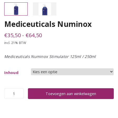
Mediceuticals Numinox
Prijsklasse:
€
35,50
-
€
64,50
incl. 21% BTW
€35,50
tot
Mediceuticals Numinox Stimulator 125ml / 250ml
€64,50
Inhoud
Mediceuticals
Toevoegen aan winkelwagen
Numinox
aantal