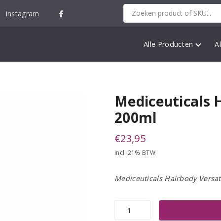
Instagram
Alle Producten
A
Mediceuticals 
200ml
€
23,95
incl. 21% BTW
Mediceuticals Hairbody Versat
Mediceuticals
Hairbody