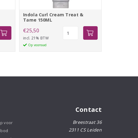
Indola Curl Cream Treat &
Tame 150ML
Indola
€
25,50
Curl
incl. 21% BTW
Cream
Op voorraad
Treat
&
Tame
150ML
aantal
Contact
Breestraat 36
op voor
2311 CS Leiden
nbod