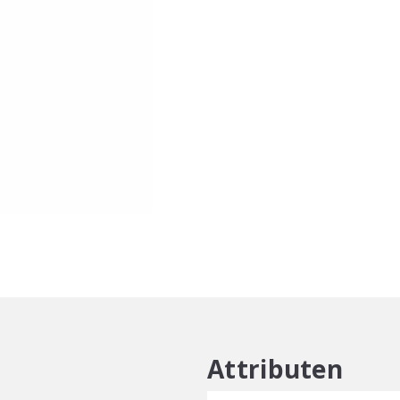
Versatile
200ml
aantal
Attributen