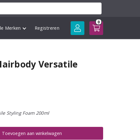
0
lle Merken
Registreren
Hairbody Versatile
ile Styling Foam 200ml
Toevoegen aan winkelwagen