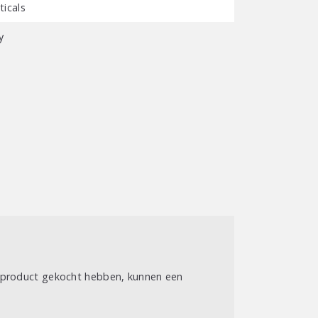
icals
y
t product gekocht hebben, kunnen een