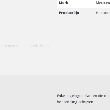
Merk
Mediceut
Productlijn
Hairbod
nbrengen op handdoek droog
ect aanbrengen op vochtig haar,
Enkel ingelogde klanten die di
beoordeling schrijven.