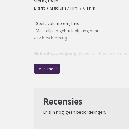
Styling foam
Light / Med
ium / Firm / X-Firm
-Geeft volume en glans
-Makkelijk in gebruik bij lang haar
-UV bescherming
Gebruiksaanwijzing:
gewenste hoeveelheid aa
haar. Vervolgens stylen. Voor een ‘wet look’ eff
stylen en vervolgens laten drogen.
Lees meer
Recensies
Er zijn nog geen beoordelingen.