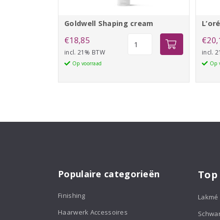
Goldwell Shaping cream
L’or
Goldwell
€
18,85
€
20,
Shaping
incl. 21% BTW
incl.
cream
Op voorraad
Op 
aantal
Populaire categorieën
Top
Finishing
Lakmé
Haarwerk Accessoires
Schwa