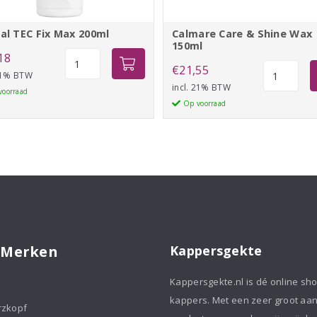
éal TEC Fix Max 200ml
Calmare Care & Shine Wax
150ml
L'oréal
18
Calmare
€
21,55
TEC
 21% BTW
Care
incl. 21% BTW
Fix
voorraad
&
Op voorraad
Max
Shine
200ml
Wax
aantal
150ml
aantal
 Merken
Kappersgekte
Kappersgekte.nl is dé online sh
kappers. Met een zeer groot aa
rzkopf