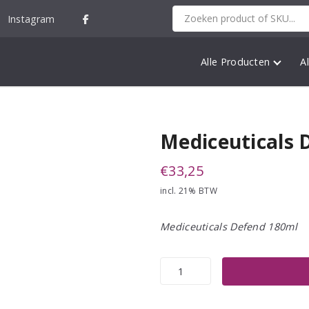
Instagram
Alle Producten
A
Mediceuticals 
€
33,25
incl. 21% BTW
Mediceuticals Defend 180ml
Mediceuticals
Defend
250ml