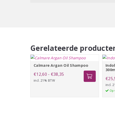
Gerelateerde producte
Calmare Argan Oil Shampoo
Indol
300m
Prijsklasse:
€
12,60
-
€
38,35
€
25,
incl. 21% BTW
€12,60
incl.
tot
Op 
€38,35