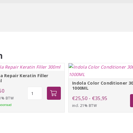
n
a Repair Keratin Filler
l
Indola Color Conditioner 3
1000ML
Indola
50
Repair
Prijsklasse:
€
25,50
-
€
35,95
 21% BTW
Keratin
voorraad
incl. 21% BTW
€25,50
Filler
tot
300ml
€35,95
aantal