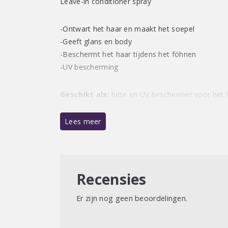
Leave-in conditioner spray
-Ontwart het haar en maakt het soepel
-Geeft glans en body
-Beschermt het haar tijdens het föhnen
-UV bescherming
Geschikt als:
hitte en UV beschermer voor het 
Lees meer
Gebruiksaanwijzing:
de Defend op handdoekdr
doorkammen.
Recensies
Er zijn nog geen beoordelingen.