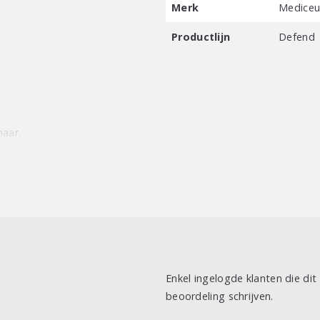
Merk
Mediceut
Productlijn
Defend
haar.
oog haar nevelen. Vervolgens
Enkel ingelogde klanten die di
beoordeling schrijven.