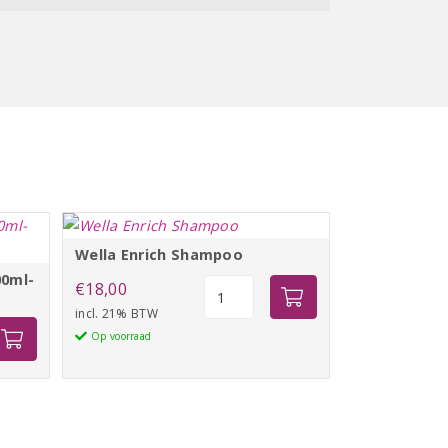
Wella Enrich Shampoo
00ml-
Wella
€
18,00
Enrich
incl. 21% BTW
Shampoo
Op voorraad
aantal