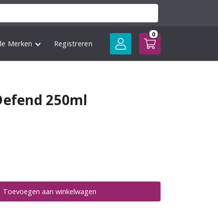
0
lle Merken
Registreren
Defend 250ml
Toevoegen aan winkelwagen