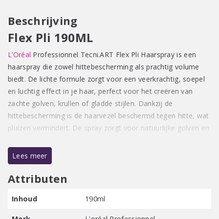
Beschrijving
Flex Pli
190ML
L’Oréal
Professionnel Tecni.ART Flex Pli Haarspray is een
haarspray die zowel hittebescherming als prachtig volume
biedt. De lichte formule zorgt voor een veerkrachtig, soepel
en luchtig effect in je haar, perfect voor het creëren van
zachte golven, krullen of gladde stijlen. Dankzij de
hittebescherming is de haarvezel beschermd tegen hitte, wat
pluizen vermindert. De spray zorgt voor natuurlijke golven en
lift vanaf de wortels, waardoor je kapsel intens volume krijgt.
Deze spray biedt moeiteloos een luchtig effect zonder het
Lees meer
haar te verzwaren, waardoor het ideaal is voor dik, krullend
Attributen
en golvend haar.
Beschrijving
Inhoud
190ml
L’Oréal Professionnel Tecni.ART Flex Pli Haarspray is
een haarspray die zowel hittebescherming als
Merk
L'oréal Professionnel