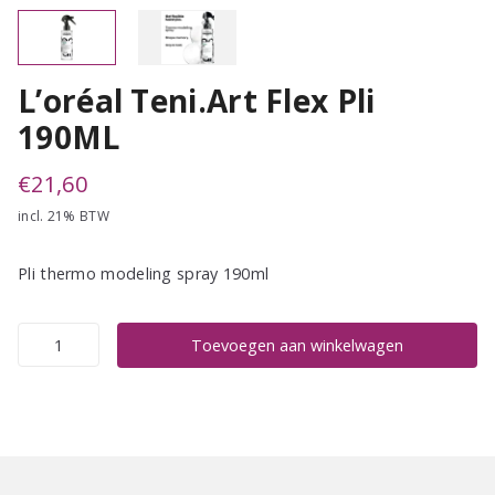
L’oréal Teni.Art Flex Pli
190ML
€
21,60
incl. 21% BTW
Pli thermo modeling spray 190ml
L'oréal
Toevoegen aan winkelwagen
Teni.Art
Flex
Pli
190ML
aantal