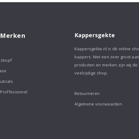
aantal
 Merken
Kappersgekte
Kappersgekte.nl is dé online sh
kappers. Met een zeer groot aa
rzkopf
producten en merken zijn wij de
ase
veelzijdige shop.
uticals
 Proffesionnel
Retourneren
Algemene voorwaarden