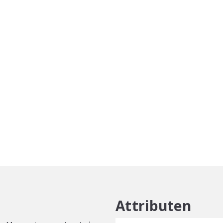
volume
extra
mouse
aantal
Attributen