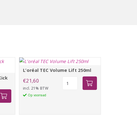
L’oréal TEC Volume Lift 250ml
Kick
L'oréal
€
21,60
TEC
incl. 21% BTW
pf
Volume
Op voorraad
Lift
250ml
aantal