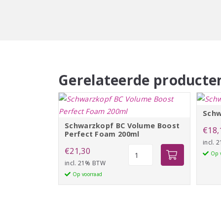
Gerelateerde producte
Schw
Schwarzkopf BC Volume Boost
€
18,
Perfect Foam 200ml
incl.
Schwarzkopf
€
21,30
Op 
BC
incl. 21% BTW
Volume
Op voorraad
Boost
Perfect
Foam