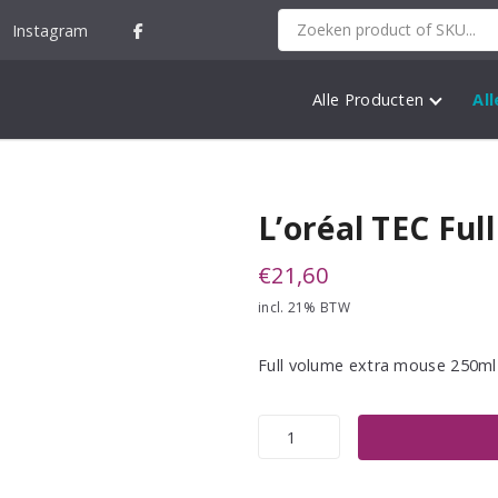
Instagram
Alle Producten
Al
L’oréal TEC Fu
€
21,60
incl. 21% BTW
Full volume extra mouse 250ml
L'oréal
TEC
Full