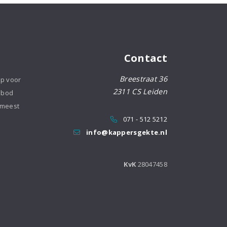
Contact
Breestraat 36
op voor
2311 CS Leiden
nbod
 meest
071 - 512 5212
info@kappersgekte.nl
KvK
28047458