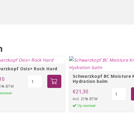
n
arzkopf Osis+ Rock Hard
Schwarzkopf BC Moisture 
Schwarzkopf
10
Hydration balm
Osis+
 21% BTW
Schwarzko
€
21,30
Rock
voorraad
BC
incl. 21% BTW
Hard
Moisture
Op voorraad
aantal
Kick
Hydration
balm