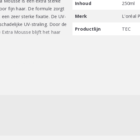
ra Mousse is een extra sterke
Inhoud
250ml
or fijn haar. De formule zorgt
Merk
L'oréal 
 een zeer sterke fixatie. De UV-
schadelijke UV-straling. Door de
Productlijn
TEC
 Extra Mousse blijft het haar
 in model. Ook fijn haar voelt
en frisse geur. Er blijft geen