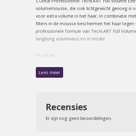
L’Oréal Professionnel Tecni.ART Full Volume Ext
volumemousse, die ook lichtgewicht genoeg is vo
voor extra volume in het haar, in combinatie met
filters in de mousse beschermen het haar tegen 
professionele formule van Tecni.ART Full Volume
langdurig volumineus en in model.
Resultaat
Het haar heeft prachtig volume en blijft langdurig
luchtig aan en is niet verzwaard, met een subtiele 
Lees meer
residu achter.
Recensies
Er zijn nog geen beoordelingen.