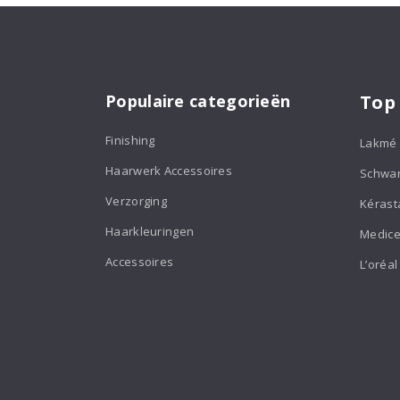
200ml
aantal
Populaire categorieën
Top
Finishing
Lakmé
Haarwerk Accessoires
Schwa
Verzorging
Kérast
Haarkleuringen
Medice
Accessoires
L’oréal