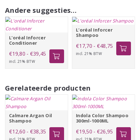
Andere suggesties…
L’oréal Inforcer
Shampoo
L’oréal Inforcer
Conditioner
Prijsklasse:
€
17,70
-
€
48,75
Prijsklasse:
€
19,80
-
€
39,45
incl. 21% BTW
€17,70
incl. 21% BTW
€19,80
tot
tot
€48,75
€39,45
Gerelateerde producten
Calmare Argan Oil
Indola Color Shampoo
Shampoo
300ml-1000ML
Prijsklasse:
Prijsklasse:
€
12,60
-
€
38,35
€
19,50
-
€
26,95
incl. 21% BTW
€12,60
incl. 21% BTW
€19,50