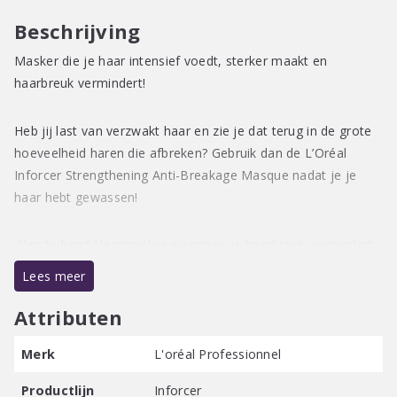
Beschrijving
Masker die je haar intensief voedt, sterker maakt en
haarbreuk vermindert!
Heb jij last van verzwakt haar en zie je dat terug in de grote
hoeveelheid haren die afbreken? Gebruik dan de L’Oréal
Inforcer Strengthening Anti-Breakage Masque nadat je je
haar hebt gewassen!
-Versterkend Haarmasker waarmee je haarbreuk vermindert.
-Ideaal voor verzwakt haar (dat snel breekt).
Lees meer
-Verrijkt met Vitamine B6 en Biotine die je haar versterken.
-Haarbreuk en haaruitval worden geminimaliseerd.
Attributen
-Je haar wordt intensief gevoed en krijgt een mooie, gezonde
Merk
L'oréal Professionnel
glans!
Productlijn
Inforcer