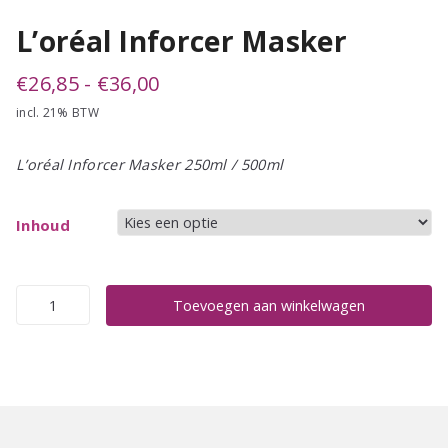
L’oréal Inforcer Masker
Prijsklasse:
€
26,85
-
€
36,00
incl. 21% BTW
€26,85
tot
L’oréal Inforcer Masker 250ml / 500ml
€36,00
Inhoud
L'oréal
Toevoegen aan winkelwagen
Inforcer
Masker
aantal