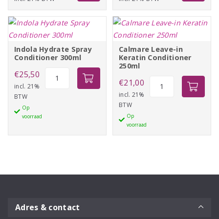
tot
tot
€38,35
€26,95
Indola Hydrate Spray
Calmare Leave-in
Conditioner 300ml
Keratin Conditioner
250ml
Indola
€
25,50
Calmare
€
21,00
Hydrate
incl. 21%
Leave-
incl. 21%
BTW
Spray
BTW
in
Op
Conditioner
Op
voorraad
Keratin
300ml
voorraad
Conditioner
aantal
250ml
aantal
Adres & contact