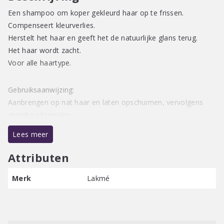
Een shampoo om koper gekleurd haar op te frissen.
Compenseert kleurverlies.
Herstelt het haar en geeft het de natuurlijke glans terug.
Het haar wordt zacht.
Voor alle haartype.
Gebruiksaanwijzing:
Aanbrengen op nat haar en laten opschuimen, vervolgens
grondig uitspoelen.
Lees meer
Veganistische formule / Vrij van parabenen / Zonder
minerale olie
Attributen
Merk
Lakmé