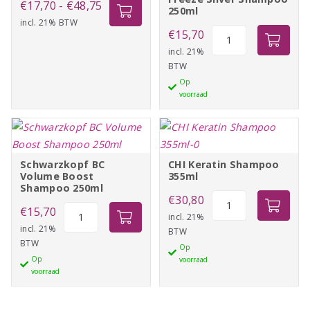
Prijsklasse:
€
17,70
-
€
48,75
250ml
incl. 21% BTW
€17,70
Schwarzkopf
€
15,70
tot
BC
incl. 21%
€48,75
BTW
Color
Op
Freeze
voorraad
Silver
Shampoo
250ml
aantal
Schwarzkopf BC
CHI Keratin Shampoo
Volume Boost
355ml
Shampoo 250ml
CHI
€
30,80
Schwarzkopf
€
15,70
Keratin
incl. 21%
BC
incl. 21%
BTW
Shampoo
BTW
Volume
Op
355ml
Op
voorraad
Boost
aantal
voorraad
Shampoo
250ml