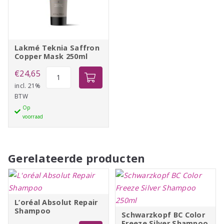
Lakmé Teknia Saffron
Copper Mask 250ml
Lakmé
€
24,65
Teknia
incl. 21%
BTW
Saffron
Op
Copper
voorraad
Mask
250ml
aantal
Gerelateerde producten
L’oréal Absolut Repair
Shampoo
Schwarzkopf BC Color
Freeze Silver Shampoo