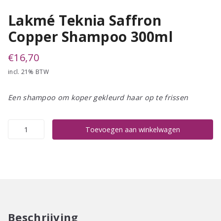
Lakmé Teknia Saffron
Copper Shampoo 300ml
€
16,70
incl. 21% BTW
Een shampoo om koper gekleurd haar op te frissen
Lakmé
Toevoegen aan winkelwagen
Teknia
Saffron
Copper
Shampoo
300ml
aantal
Beschrijving