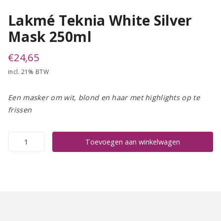
Lakmé Teknia White Silver
Mask 250ml
€
24,65
incl. 21% BTW
Een masker om wit, blond en haar met highlights op te
frissen
Lakmé
Toevoegen aan winkelwagen
Teknia
White
Silver
Mask
250ml
aantal