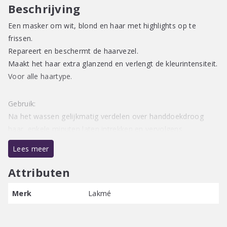
Beschrijving
Een masker om wit, blond en haar met highlights op te
frissen.
Repareert en beschermt de haarvezel.
Maakt het haar extra glanzend en verlengt de kleurintensiteit.
Voor alle haartype.
Gebruik:
Na het wassen gelijkmatig verdelen over handdoekdroog
haar, enkele minuten laten intrekken en vervolgens
uitspoelen.
Lees meer
Veganistische formule / Vrij van parabenen / Zonder
Attributen
minerale olie
Merk
Lakmé