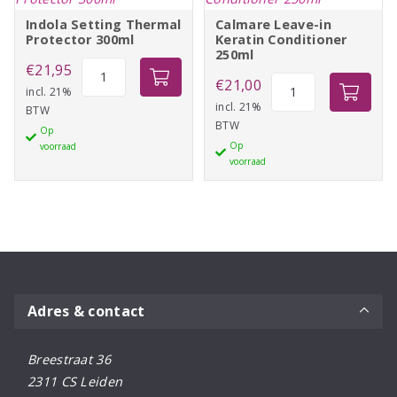
Indola Setting Thermal
Calmare Leave-in
Protector 300ml
Keratin Conditioner
250ml
Indola
€
21,95
Calmare
€
21,00
Setting
incl. 21%
Leave-
incl. 21%
BTW
Thermal
BTW
in
Op
Protector
Op
voorraad
Keratin
300ml
voorraad
Conditioner
aantal
250ml
aantal
Adres & contact
Breestraat 36
2311 CS Leiden