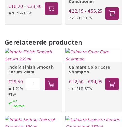
Conditioner
Prijsklasse:
€
16,70
-
€
33,40
Prijsklasse:
€
22,15
-
€
55,25
incl. 21% BTW
€16,70
incl. 21% BTW
€22,15
tot
tot
€33,40
€55,25
Gerelateerde producten
Indola Finish Smooth
Calmare Color Care
Serum 200ml
Shampoo
Indola
Prijsklasse:
€
29,50
€
12,60
-
€
34,95
Finish
incl. 21%
incl. 21% BTW
€12,60
BTW
Smooth
tot
Op
Serum
€34,95
voorraad
200ml
aantal