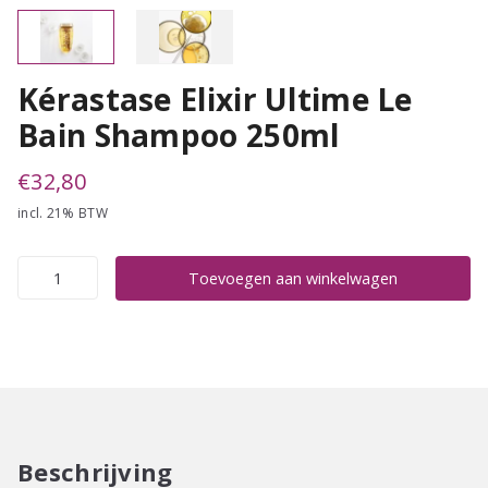
Kérastase Elixir Ultime Le
Bain Shampoo 250ml
€
32,80
incl. 21% BTW
Kérastase
Toevoegen aan winkelwagen
Elixir
Ultime
Le
Bain
Shampoo
250ml
aantal
Beschrijving