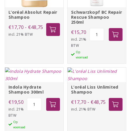
L’oréal Absolut Repair
Schwarzkopf BC Repair
Shampoo
Rescue Shampoo
250ml
Prijsklasse:
€
17,70
-
€
48,75
Schwarzkopf
€
15,70
incl. 21% BTW
€17,70
BC
incl. 21%
tot
BTW
Repair
€48,75
Op
Rescue
voorraad
Shampoo
250ml
aantal
Indola Hydrate
L’oréal Liss Unlimited
Shampoo 300ml
Shampoo
Indola
Prijsklasse:
€
19,50
€
17,70
-
€
48,75
Hydrate
incl. 21%
incl. 21% BTW
€17,70
BTW
Shampoo
tot
Op
300ml
€48,75
voorraad
aantal