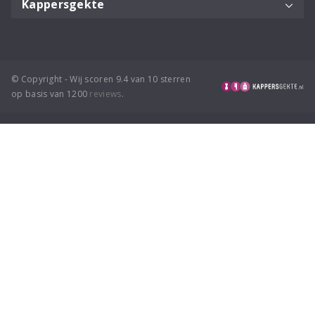
Kappersgekte
© Copyright - Wij scoren 9.4 van 10 sterren
op basis van 1200
reviews
.